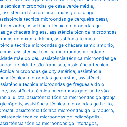
ia técnica microondas ge casa verde média
,
,
assistência técnica microondas ge caxingui
,
assistência técnica microondas ge cerqueira césar
,
 belenzinho
,
assistência técnica microondas ge
as ge chácara inglesa. assistência técnica microondas
oondas ge chácara klabin
,
assistência técnica
stência técnica microondas ge chácara santo antonio
,
menino
,
assistência técnica microondas ge cidade
 cidade mãe do céu
,
assistência técnica microondas ge
oondas ge cidade são francisco
,
assistência técnica
técnica microondas ge city américa
,
assistência
ência técnica microondas ge cursino
,
assistência
ssistência técnica microondas ge freguesia do ó
,
abc
,
assistência técnica microondas ge grande são
anja julieta
,
assistência técnica microondas ge granja
igienópolis
,
assistência técnica microondas ge horto
,
orestal
,
assistência técnica microondas ge ibirapuera
,
assistência técnica microondas ge indianópolis
,
assistência técnica microondas ge interlagos
,