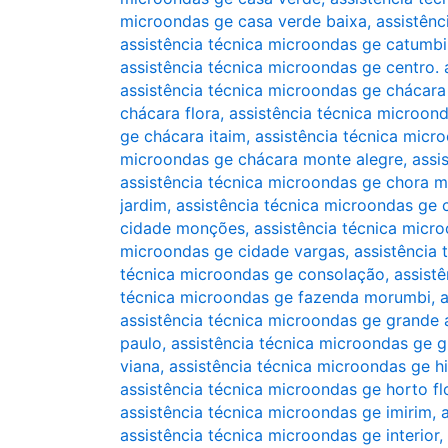
microondas ge casa verde baixa
,
assistênc
assistência técnica microondas ge catumbi
assistência técnica microondas ge centro. 
assistência técnica microondas ge chácara
chácara flora
,
assistência técnica microond
ge chácara itaim
,
assistência técnica micr
microondas ge chácara monte alegre
,
assi
assistência técnica microondas ge chora 
jardim
,
assistência técnica microondas ge
cidade monções
,
assistência técnica micr
microondas ge cidade vargas
,
assistência 
técnica microondas ge consolação
,
assist
técnica microondas ge fazenda morumbi
,
a
assistência técnica microondas ge grande 
paulo
,
assistência técnica microondas ge gr
viana
,
assistência técnica microondas ge h
assistência técnica microondas ge horto fl
assistência técnica microondas ge imirim
,
assistência técnica microondas ge interior
,