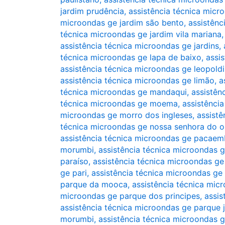
jardim prudência
,
assistência técnica micr
microondas ge jardim são bento
,
assistênc
técnica microondas ge jardim vila mariana
assistência técnica microondas ge jardins
,
técnica microondas ge lapa de baixo
,
assi
assistência técnica microondas ge leopold
assistência técnica microondas ge limão
,
a
técnica microondas ge mandaqui
,
assistên
técnica microondas ge moema
,
assistênci
microondas ge morro dos ingleses
,
assist
técnica microondas ge nossa senhora do o
assistência técnica microondas ge pacae
morumbi
,
assistência técnica microondas g
paraíso
,
assistência técnica microondas g
ge pari
,
assistência técnica microondas ge
parque da mooca
,
assistência técnica mi
microondas ge parque dos principes
,
assis
assistência técnica microondas ge parque 
morumbi
,
assistência técnica microondas