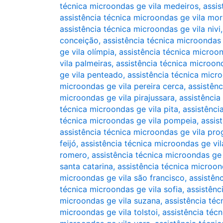
técnica microondas ge vila medeiros
,
assi
assistência técnica microondas ge vila mo
assistência técnica microondas ge vila nivi
conceição
,
assistência técnica microondas
ge vila olímpia
,
assistência técnica microon
vila palmeiras
,
assistência técnica microond
ge vila penteado
,
assistência técnica micro
microondas ge vila pereira cerca
,
assistênc
microondas ge vila pirajussara
,
assistência
técnica microondas ge vila pita
,
assistênci
técnica microondas ge vila pompeia
,
assis
assistência técnica microondas ge vila pro
feijó
,
assistência técnica microondas ge vi
romero
,
assistência técnica microondas ge 
santa catarina
,
assistência técnica microon
microondas ge vila são francisco
,
assistênc
técnica microondas ge vila sofia
,
assistênc
microondas ge vila suzana
,
assistência téc
microondas ge vila tolstoi
,
assistência téc