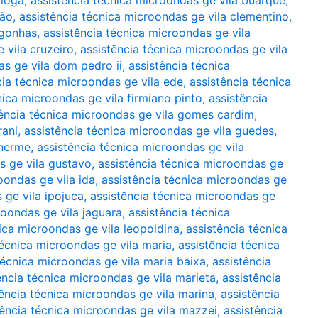
tioga
,
assistência técnica microondas ge vila buarque
,
rão
,
assistência técnica microondas ge vila clementino
,
ngonhas
,
assistência técnica microondas ge vila
 vila cruzeiro
,
assistência técnica microondas ge vila
as ge vila dom pedro ii
,
assistência técnica
cia técnica microondas ge vila ede
,
assistência técnica
nica microondas ge vila firmiano pinto
,
assistência
tência técnica microondas ge vila gomes cardim
,
rani
,
assistência técnica microondas ge vila guedes
,
lherme
,
assistência técnica microondas ge vila
s ge vila gustavo
,
assistência técnica microondas ge
oondas ge vila ida
,
assistência técnica microondas ge
 ge vila ipojuca
,
assistência técnica microondas ge
roondas ge vila jaguara
,
assistência técnica
ica microondas ge vila leopoldina
,
assistência técnica
técnica microondas ge vila maria
,
assistência técnica
técnica microondas ge vila maria baixa
,
assistência
ência técnica microondas ge vila marieta
,
assistência
tência técnica microondas ge vila marina
,
assistência
tência técnica microondas ge vila mazzei
,
assistência