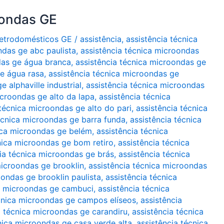
oondas GE
Eletrodomésticos GE
/
assistência
,
assistência técnica
ndas ge abc paulista
,
assistência técnica microondas
das ge água branca
,
assistência técnica microondas ge
ge água rasa
,
assistência técnica microondas ge
 alphaville industrial
,
assistência técnica microondas
icroondas ge alto da lapa
,
assistência técnica
 técnica microondas ge alto do pari
,
assistência técnica
écnica microondas ge barra funda
,
assistência técnica
ica microondas ge belém
,
assistência técnica
nica microondas ge bom retiro
,
assistência técnica
ia técnica microondas ge brás
,
assistência técnica
microondas ge brooklin
,
assistência técnica microondas
oondas ge brooklin paulista
,
assistência técnica
ca microondas ge cambuci
,
assistência técnica
écnica microondas ge campos elíseos
,
assistência
a técnica microondas ge carandiru
,
assistência técnica
nica microondas ge casa verde alta
,
assistência técnica