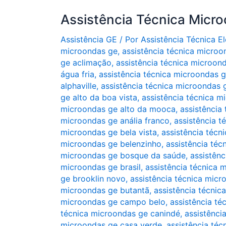
Assistência Técnica Micr
Assistência GE
/ Por
Assistência Técnica 
microondas ge
,
assistência técnica microo
ge aclimação
,
assistência técnica microon
água fria
,
assistência técnica microondas 
alphaville
,
assistência técnica microondas ge
ge alto da boa vista
,
assistência técnica m
microondas ge alto da mooca
,
assistência
microondas ge anália franco
,
assistência t
microondas ge bela vista
,
assistência técn
microondas ge belenzinho
,
assistência téc
microondas ge bosque da saúde
,
assistênc
microondas ge brasil
,
assistência técnica 
ge brooklin novo
,
assistência técnica micr
microondas ge butantã
,
assistência técni
microondas ge campo belo
,
assistência t
técnica microondas ge canindé
,
assistênci
microondas ge casa verde
,
assistência téc