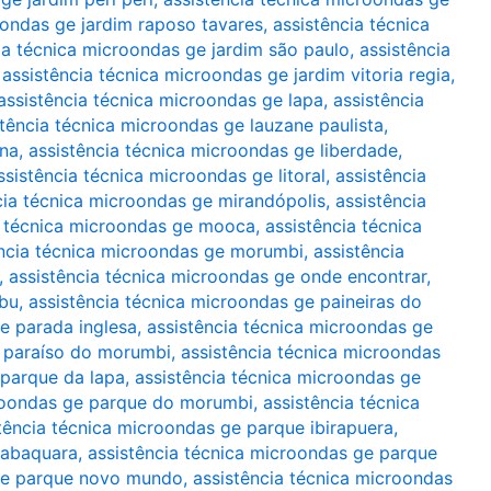
oondas ge jardim raposo tavares
,
assistência técnica
ia técnica microondas ge jardim são paulo
,
assistência
,
assistência técnica microondas ge jardim vitoria regia
,
assistência técnica microondas ge lapa
,
assistência
stência técnica microondas ge lauzane paulista
,
ina
,
assistência técnica microondas ge liberdade
,
ssistência técnica microondas ge litoral
,
assistência
cia técnica microondas ge mirandópolis
,
assistência
a técnica microondas ge mooca
,
assistência técnica
ência técnica microondas ge morumbi
,
assistência
,
assistência técnica microondas ge onde encontrar
,
mbu
,
assistência técnica microondas ge paineiras do
e parada inglesa
,
assistência técnica microondas ge
e paraíso do morumbi
,
assistência técnica microondas
 parque da lapa
,
assistência técnica microondas ge
croondas ge parque do morumbi
,
assistência técnica
tência técnica microondas ge parque ibirapuera
,
jabaquara
,
assistência técnica microondas ge parque
 ge parque novo mundo
,
assistência técnica microondas