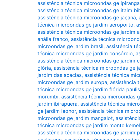
assistência técnica microondas ge ipiranga
assistência técnica microondas ge itaim bi
assistência técnica microondas ge jaçanã
,
técnica microondas ge jardim aeroporto
,
a
assistência técnica microondas ge jardim 
anália franco
,
assistência técnica microonda
microondas ge jardim brasil
,
assistência t
técnica microondas ge jardim consórcio
,
a
assistência técnica microondas ge jardim c
glória
,
assistência técnica microondas ge 
jardim das acácias
,
assistência técnica mi
microondas ge jardim europa
,
assistência 
técnica microondas ge jardim flórida paulis
morumbi
,
assistência técnica microondas g
jardim ibirapuera
,
assistência técnica micr
ge jardim leonor
,
assistência técnica micro
microondas ge jardim mangalot
,
assistênc
técnica microondas ge jardim monte kemel
assistência técnica microondas ge jardim p
paulistano
,
assistência técnica microondas 