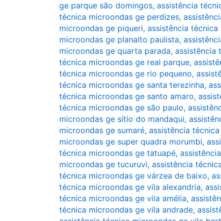
ge parque são domingos
,
assistência técn
técnica microondas ge perdizes
,
assistênc
microondas ge piqueri
,
assistência técnica
microondas ge planalto paulista
,
assistênc
microondas ge quarta parada
,
assistência
técnica microondas ge real parque
,
assist
técnica microondas ge rio pequeno
,
assist
técnica microondas ge santa terezinha
,
ass
técnica microondas ge santo amaro
,
assis
técnica microondas ge são paulo
,
assistên
microondas ge sítio do mandaqui
,
assistên
microondas ge sumaré
,
assistência técnic
microondas ge super quadra morumbi
,
ass
técnica microondas ge tatuapé
,
assistênci
microondas ge tucuruvi
,
assistência técni
técnica microondas ge várzea de baixo
,
as
técnica microondas ge vila alexandria
,
assi
técnica microondas ge vila amélia
,
assistê
técnica microondas ge vila andrade
,
assist