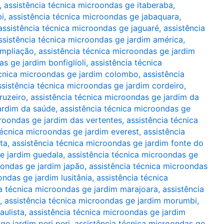
,
assistência técnica microondas ge itaberaba
,
bi
,
assistência técnica microondas ge jabaquara
,
assistência técnica microondas ge jaguaré
,
assistência
ssistência técnica microondas ge jardim américa
,
ampliação
,
assistência técnica microondas ge jardim
s ge jardim bonfiglioli
,
assistência técnica
écnica microondas ge jardim colombo
,
assistência
ssistência técnica microondas ge jardim cordeiro
,
ruzeiro
,
assistência técnica microondas ge jardim da
jardim da saúde
,
assistência técnica microondas ge
croondas ge jardim das vertentes
,
assistência técnica
técnica microondas ge jardim everest
,
assistência
ta
,
assistência técnica microondas ge jardim fonte do
e jardim guedala
,
assistência técnica microondas ge
oondas ge jardim japão
,
assistência técnica microondas
ondas ge jardim lusitânia
,
assistência técnica
ia técnica microondas ge jardim marajoara
,
assistência
,
assistência técnica microondas ge jardim morumbi
,
aulista
,
assistência técnica microondas ge jardim
ge jardim peri peri
,
assistência técnica microondas ge