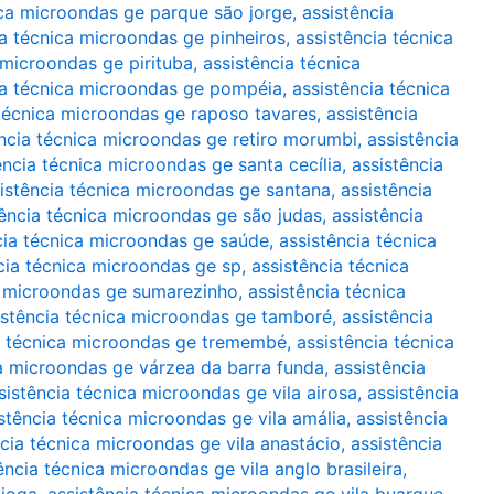
ica microondas ge parque são jorge
,
assistência
ia técnica microondas ge pinheiros
,
assistência técnica
 microondas ge pirituba
,
assistência técnica
ia técnica microondas ge pompéia
,
assistência técnica
 técnica microondas ge raposo tavares
,
assistência
ência técnica microondas ge retiro morumbi
,
assistência
ência técnica microondas ge santa cecília
,
assistência
istência técnica microondas ge santana
,
assistência
tência técnica microondas ge são judas
,
assistência
cia técnica microondas ge saúde
,
assistência técnica
cia técnica microondas ge sp
,
assistência técnica
a microondas ge sumarezinho
,
assistência técnica
istência técnica microondas ge tamboré
,
assistência
a técnica microondas ge tremembé
,
assistência técnica
ca microondas ge várzea da barra funda
,
assistência
sistência técnica microondas ge vila airosa
,
assistência
stência técnica microondas ge vila amália
,
assistência
ncia técnica microondas ge vila anastácio
,
assistência
ência técnica microondas ge vila anglo brasileira
,