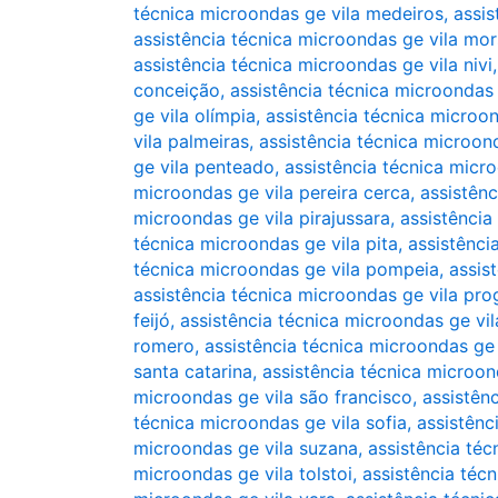
técnica microondas ge vila medeiros
,
assi
assistência técnica microondas ge vila mo
assistência técnica microondas ge vila nivi
conceição
,
assistência técnica microondas
ge vila olímpia
,
assistência técnica microon
vila palmeiras
,
assistência técnica microond
ge vila penteado
,
assistência técnica micro
microondas ge vila pereira cerca
,
assistênc
microondas ge vila pirajussara
,
assistência
técnica microondas ge vila pita
,
assistênci
técnica microondas ge vila pompeia
,
assis
assistência técnica microondas ge vila pro
feijó
,
assistência técnica microondas ge vi
romero
,
assistência técnica microondas ge 
santa catarina
,
assistência técnica microon
microondas ge vila são francisco
,
assistênc
técnica microondas ge vila sofia
,
assistênc
microondas ge vila suzana
,
assistência téc
microondas ge vila tolstoi
,
assistência téc