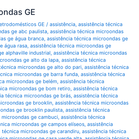
oondas GE
Eletrodomésticos GE
/
assistência
,
assistência técnica
ndas ge abc paulista
,
assistência técnica microondas
das ge água branca
,
assistência técnica microondas ge
ge água rasa
,
assistência técnica microondas ge
 alphaville industrial
,
assistência técnica microondas
icroondas ge alto da lapa
,
assistência técnica
 técnica microondas ge alto do pari
,
assistência técnica
écnica microondas ge barra funda
,
assistência técnica
ica microondas ge belém
,
assistência técnica
nica microondas ge bom retiro
,
assistência técnica
ia técnica microondas ge brás
,
assistência técnica
microondas ge brooklin
,
assistência técnica microondas
oondas ge brooklin paulista
,
assistência técnica
ca microondas ge cambuci
,
assistência técnica
écnica microondas ge campos elíseos
,
assistência
a técnica microondas ge carandiru
,
assistência técnica
nica microondas ge casa verde alta
,
assistência técnica