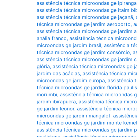
assistência técnica microondas ge ipiranga
assistência técnica microondas ge itaim bi
assistência técnica microondas ge jaçanã
,
técnica microondas ge jardim aeroporto
,
a
assistência técnica microondas ge jardim 
anália franco
,
assistência técnica microonda
microondas ge jardim brasil
,
assistência t
técnica microondas ge jardim consórcio
,
a
assistência técnica microondas ge jardim c
glória
,
assistência técnica microondas ge 
jardim das acácias
,
assistência técnica mi
microondas ge jardim europa
,
assistência 
técnica microondas ge jardim flórida paulis
morumbi
,
assistência técnica microondas g
jardim ibirapuera
,
assistência técnica micr
ge jardim leonor
,
assistência técnica micro
microondas ge jardim mangalot
,
assistênc
técnica microondas ge jardim monte kemel
assistência técnica microondas ge jardim p
paulistano
,
assistência técnica microondas 