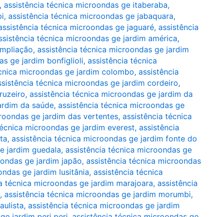
,
assistência técnica microondas ge itaberaba
,
bi
,
assistência técnica microondas ge jabaquara
,
assistência técnica microondas ge jaguaré
,
assistência
ssistência técnica microondas ge jardim américa
,
ampliação
,
assistência técnica microondas ge jardim
s ge jardim bonfiglioli
,
assistência técnica
écnica microondas ge jardim colombo
,
assistência
ssistência técnica microondas ge jardim cordeiro
,
ruzeiro
,
assistência técnica microondas ge jardim da
jardim da saúde
,
assistência técnica microondas ge
croondas ge jardim das vertentes
,
assistência técnica
técnica microondas ge jardim everest
,
assistência
ta
,
assistência técnica microondas ge jardim fonte do
e jardim guedala
,
assistência técnica microondas ge
oondas ge jardim japão
,
assistência técnica microondas
ondas ge jardim lusitânia
,
assistência técnica
ia técnica microondas ge jardim marajoara
,
assistência
,
assistência técnica microondas ge jardim morumbi
,
aulista
,
assistência técnica microondas ge jardim
ge jardim peri peri
,
assistência técnica microondas ge