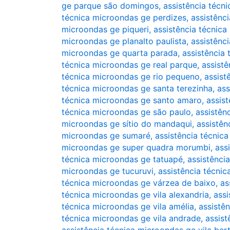
ge parque são domingos
,
assistência técn
técnica microondas ge perdizes
,
assistênc
microondas ge piqueri
,
assistência técnica
microondas ge planalto paulista
,
assistênc
microondas ge quarta parada
,
assistência
técnica microondas ge real parque
,
assist
técnica microondas ge rio pequeno
,
assist
técnica microondas ge santa terezinha
,
ass
técnica microondas ge santo amaro
,
assis
técnica microondas ge são paulo
,
assistên
microondas ge sítio do mandaqui
,
assistên
microondas ge sumaré
,
assistência técnic
microondas ge super quadra morumbi
,
ass
técnica microondas ge tatuapé
,
assistênci
microondas ge tucuruvi
,
assistência técni
técnica microondas ge várzea de baixo
,
as
técnica microondas ge vila alexandria
,
assi
técnica microondas ge vila amélia
,
assistê
técnica microondas ge vila andrade
,
assist