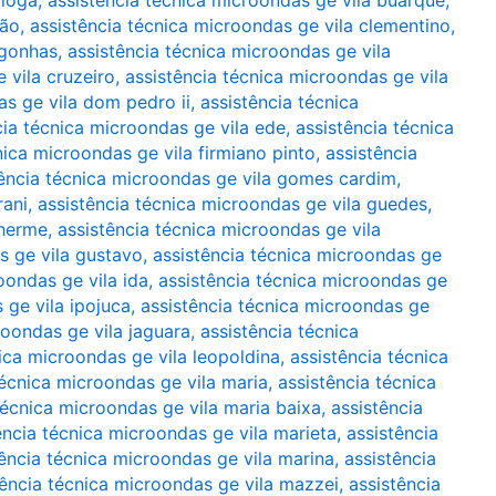
tioga
,
assistência técnica microondas ge vila buarque
,
rão
,
assistência técnica microondas ge vila clementino
,
ngonhas
,
assistência técnica microondas ge vila
 vila cruzeiro
,
assistência técnica microondas ge vila
as ge vila dom pedro ii
,
assistência técnica
cia técnica microondas ge vila ede
,
assistência técnica
nica microondas ge vila firmiano pinto
,
assistência
tência técnica microondas ge vila gomes cardim
,
rani
,
assistência técnica microondas ge vila guedes
,
lherme
,
assistência técnica microondas ge vila
s ge vila gustavo
,
assistência técnica microondas ge
oondas ge vila ida
,
assistência técnica microondas ge
 ge vila ipojuca
,
assistência técnica microondas ge
roondas ge vila jaguara
,
assistência técnica
ica microondas ge vila leopoldina
,
assistência técnica
técnica microondas ge vila maria
,
assistência técnica
técnica microondas ge vila maria baixa
,
assistência
ência técnica microondas ge vila marieta
,
assistência
tência técnica microondas ge vila marina
,
assistência
tência técnica microondas ge vila mazzei
,
assistência