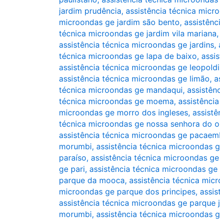
jardim prudência
,
assistência técnica micr
microondas ge jardim são bento
,
assistênc
técnica microondas ge jardim vila mariana
assistência técnica microondas ge jardins
,
técnica microondas ge lapa de baixo
,
assi
assistência técnica microondas ge leopold
assistência técnica microondas ge limão
,
a
técnica microondas ge mandaqui
,
assistên
técnica microondas ge moema
,
assistênci
microondas ge morro dos ingleses
,
assist
técnica microondas ge nossa senhora do o
assistência técnica microondas ge pacae
morumbi
,
assistência técnica microondas g
paraíso
,
assistência técnica microondas g
ge pari
,
assistência técnica microondas ge
parque da mooca
,
assistência técnica mi
microondas ge parque dos principes
,
assis
assistência técnica microondas ge parque 
morumbi
,
assistência técnica microondas