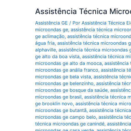
Assistência Técnica Micr
Assistência GE
/ Por
Assistência Técnica 
microondas ge
,
assistência técnica microo
ge aclimação
,
assistência técnica microon
água fria
,
assistência técnica microondas 
alphaville
,
assistência técnica microondas ge
ge alto da boa vista
,
assistência técnica m
microondas ge alto da mooca
,
assistência
microondas ge anália franco
,
assistência t
microondas ge bela vista
,
assistência técn
microondas ge belenzinho
,
assistência téc
microondas ge bosque da saúde
,
assistênc
microondas ge brasil
,
assistência técnica 
ge brooklin novo
,
assistência técnica micr
microondas ge butantã
,
assistência técni
microondas ge campo belo
,
assistência t
técnica microondas ge canindé
,
assistênci
microondas ge casa verde
,
assistência téc