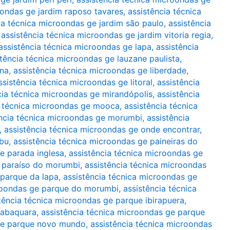
oondas ge jardim raposo tavares
,
assistência técnica
ia técnica microondas ge jardim são paulo
,
assistência
,
assistência técnica microondas ge jardim vitoria regia
,
assistência técnica microondas ge lapa
,
assistência
stência técnica microondas ge lauzane paulista
,
ina
,
assistência técnica microondas ge liberdade
,
ssistência técnica microondas ge litoral
,
assistência
cia técnica microondas ge mirandópolis
,
assistência
a técnica microondas ge mooca
,
assistência técnica
ência técnica microondas ge morumbi
,
assistência
,
assistência técnica microondas ge onde encontrar
,
mbu
,
assistência técnica microondas ge paineiras do
e parada inglesa
,
assistência técnica microondas ge
e paraíso do morumbi
,
assistência técnica microondas
 parque da lapa
,
assistência técnica microondas ge
croondas ge parque do morumbi
,
assistência técnica
tência técnica microondas ge parque ibirapuera
,
jabaquara
,
assistência técnica microondas ge parque
 ge parque novo mundo
,
assistência técnica microondas