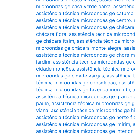
microondas ge casa verde baixa
,
assistênc
assistência técnica microondas ge catumbi
assistência técnica microondas ge centro. 
assistência técnica microondas ge chácara
chácara flora
,
assistência técnica microond
ge chácara itaim
,
assistência técnica micr
microondas ge chácara monte alegre
,
assi
assistência técnica microondas ge chora 
jardim
,
assistência técnica microondas ge
cidade monções
,
assistência técnica micr
microondas ge cidade vargas
,
assistência 
técnica microondas ge consolação
,
assist
técnica microondas ge fazenda morumbi
,
a
assistência técnica microondas ge grande 
paulo
,
assistência técnica microondas ge gr
viana
,
assistência técnica microondas ge h
assistência técnica microondas ge horto fl
assistência técnica microondas ge imirim
,
assistência técnica microondas ge interior
,