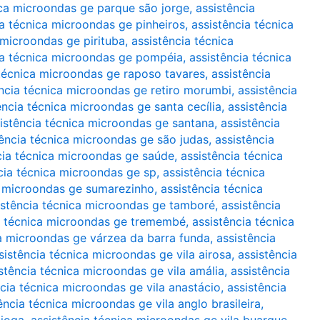
ica microondas ge parque são jorge
,
assistência
ia técnica microondas ge pinheiros
,
assistência técnica
 microondas ge pirituba
,
assistência técnica
ia técnica microondas ge pompéia
,
assistência técnica
 técnica microondas ge raposo tavares
,
assistência
ência técnica microondas ge retiro morumbi
,
assistência
ência técnica microondas ge santa cecília
,
assistência
istência técnica microondas ge santana
,
assistência
tência técnica microondas ge são judas
,
assistência
cia técnica microondas ge saúde
,
assistência técnica
cia técnica microondas ge sp
,
assistência técnica
a microondas ge sumarezinho
,
assistência técnica
istência técnica microondas ge tamboré
,
assistência
a técnica microondas ge tremembé
,
assistência técnica
ca microondas ge várzea da barra funda
,
assistência
sistência técnica microondas ge vila airosa
,
assistência
stência técnica microondas ge vila amália
,
assistência
ncia técnica microondas ge vila anastácio
,
assistência
ência técnica microondas ge vila anglo brasileira
,