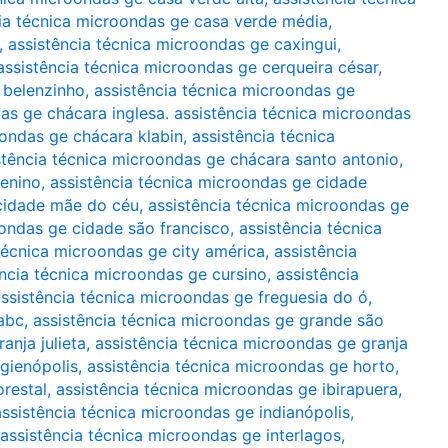
ia técnica microondas ge casa verde média
,
,
assistência técnica microondas ge caxingui
,
assistência técnica microondas ge cerqueira césar
,
 belenzinho
,
assistência técnica microondas ge
as ge chácara inglesa. assistência técnica microondas
oondas ge chácara klabin
,
assistência técnica
stência técnica microondas ge chácara santo antonio
,
menino
,
assistência técnica microondas ge cidade
 cidade mãe do céu
,
assistência técnica microondas ge
oondas ge cidade são francisco
,
assistência técnica
técnica microondas ge city américa
,
assistência
ência técnica microondas ge cursino
,
assistência
ssistência técnica microondas ge freguesia do ó
,
abc
,
assistência técnica microondas ge grande são
anja julieta
,
assistência técnica microondas ge granja
igienópolis
,
assistência técnica microondas ge horto
,
orestal
,
assistência técnica microondas ge ibirapuera
,
assistência técnica microondas ge indianópolis
,
assistência técnica microondas ge interlagos
,