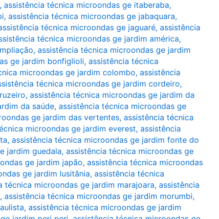
,
assistência técnica microondas ge itaberaba
,
bi
,
assistência técnica microondas ge jabaquara
,
assistência técnica microondas ge jaguaré
,
assistência
ssistência técnica microondas ge jardim américa
,
ampliação
,
assistência técnica microondas ge jardim
s ge jardim bonfiglioli
,
assistência técnica
écnica microondas ge jardim colombo
,
assistência
ssistência técnica microondas ge jardim cordeiro
,
ruzeiro
,
assistência técnica microondas ge jardim da
jardim da saúde
,
assistência técnica microondas ge
croondas ge jardim das vertentes
,
assistência técnica
técnica microondas ge jardim everest
,
assistência
ta
,
assistência técnica microondas ge jardim fonte do
e jardim guedala
,
assistência técnica microondas ge
oondas ge jardim japão
,
assistência técnica microondas
ondas ge jardim lusitânia
,
assistência técnica
ia técnica microondas ge jardim marajoara
,
assistência
,
assistência técnica microondas ge jardim morumbi
,
aulista
,
assistência técnica microondas ge jardim
ge jardim peri peri
,
assistência técnica microondas ge