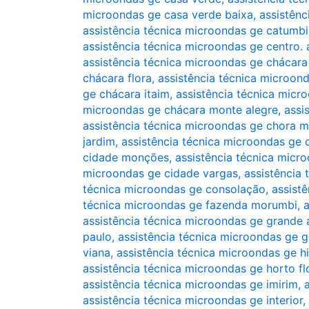
microondas ge casa verde baixa
,
assistênc
assistência técnica microondas ge catumbi
assistência técnica microondas ge centro. 
assistência técnica microondas ge chácara
chácara flora
,
assistência técnica microond
ge chácara itaim
,
assistência técnica micr
microondas ge chácara monte alegre
,
assi
assistência técnica microondas ge chora 
jardim
,
assistência técnica microondas ge
cidade monções
,
assistência técnica micr
microondas ge cidade vargas
,
assistência 
técnica microondas ge consolação
,
assist
técnica microondas ge fazenda morumbi
,
a
assistência técnica microondas ge grande 
paulo
,
assistência técnica microondas ge gr
viana
,
assistência técnica microondas ge h
assistência técnica microondas ge horto fl
assistência técnica microondas ge imirim
,
assistência técnica microondas ge interior
,