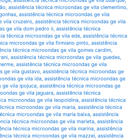
tioga
,
assistência técnica microondas ge vila buarque
,
rão
,
assistência técnica microondas ge vila clementino
,
ngonhas
,
assistência técnica microondas ge vila
 vila cruzeiro
,
assistência técnica microondas ge vila
as ge vila dom pedro ii
,
assistência técnica
cia técnica microondas ge vila ede
,
assistência técnica
nica microondas ge vila firmiano pinto
,
assistência
tência técnica microondas ge vila gomes cardim
,
rani
,
assistência técnica microondas ge vila guedes
,
lherme
,
assistência técnica microondas ge vila
s ge vila gustavo
,
assistência técnica microondas ge
oondas ge vila ida
,
assistência técnica microondas ge
 ge vila ipojuca
,
assistência técnica microondas ge
roondas ge vila jaguara
,
assistência técnica
ica microondas ge vila leopoldina
,
assistência técnica
técnica microondas ge vila maria
,
assistência técnica
técnica microondas ge vila maria baixa
,
assistência
ência técnica microondas ge vila marieta
,
assistência
tência técnica microondas ge vila marina
,
assistência
tência técnica microondas ge vila mazzei
,
assistência