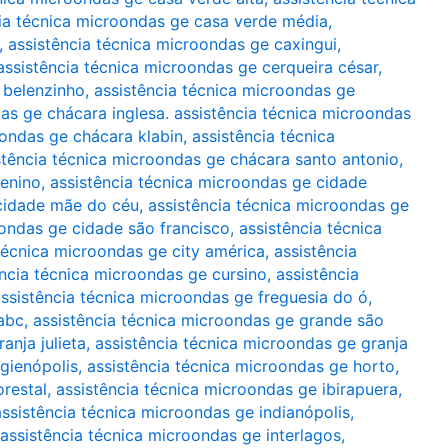
ia técnica microondas ge casa verde média
,
,
assistência técnica microondas ge caxingui
,
assistência técnica microondas ge cerqueira césar
,
 belenzinho
,
assistência técnica microondas ge
as ge chácara inglesa. assistência técnica microondas
oondas ge chácara klabin
,
assistência técnica
stência técnica microondas ge chácara santo antonio
,
menino
,
assistência técnica microondas ge cidade
 cidade mãe do céu
,
assistência técnica microondas ge
oondas ge cidade são francisco
,
assistência técnica
técnica microondas ge city américa
,
assistência
ência técnica microondas ge cursino
,
assistência
ssistência técnica microondas ge freguesia do ó
,
abc
,
assistência técnica microondas ge grande são
anja julieta
,
assistência técnica microondas ge granja
igienópolis
,
assistência técnica microondas ge horto
,
orestal
,
assistência técnica microondas ge ibirapuera
,
assistência técnica microondas ge indianópolis
,
assistência técnica microondas ge interlagos
,