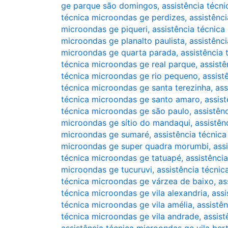
ge parque são domingos
,
assistência técn
técnica microondas ge perdizes
,
assistênc
microondas ge piqueri
,
assistência técnica
microondas ge planalto paulista
,
assistênc
microondas ge quarta parada
,
assistência
técnica microondas ge real parque
,
assist
técnica microondas ge rio pequeno
,
assist
técnica microondas ge santa terezinha
,
ass
técnica microondas ge santo amaro
,
assis
técnica microondas ge são paulo
,
assistên
microondas ge sítio do mandaqui
,
assistên
microondas ge sumaré
,
assistência técnic
microondas ge super quadra morumbi
,
ass
técnica microondas ge tatuapé
,
assistênci
microondas ge tucuruvi
,
assistência técni
técnica microondas ge várzea de baixo
,
as
técnica microondas ge vila alexandria
,
assi
técnica microondas ge vila amélia
,
assistê
técnica microondas ge vila andrade
,
assist