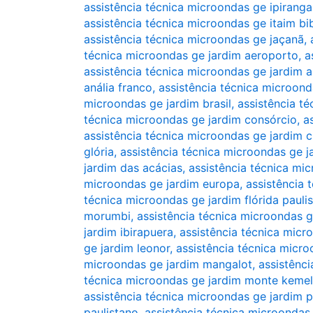
assistência técnica microondas ge ipiranga
assistência técnica microondas ge itaim bi
assistência técnica microondas ge jaçanã
,
técnica microondas ge jardim aeroporto
,
a
assistência técnica microondas ge jardim 
anália franco
,
assistência técnica microonda
microondas ge jardim brasil
,
assistência t
técnica microondas ge jardim consórcio
,
a
assistência técnica microondas ge jardim c
glória
,
assistência técnica microondas ge 
jardim das acácias
,
assistência técnica mi
microondas ge jardim europa
,
assistência 
técnica microondas ge jardim flórida paulis
morumbi
,
assistência técnica microondas g
jardim ibirapuera
,
assistência técnica micr
ge jardim leonor
,
assistência técnica micro
microondas ge jardim mangalot
,
assistênc
técnica microondas ge jardim monte kemel
assistência técnica microondas ge jardim p
paulistano
,
assistência técnica microondas 