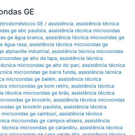
oondas GE
Eletrodomésticos GE
/
assistência
,
assistência técnica
ndas ge abc paulista
,
assistência técnica microondas
das ge água branca
,
assistência técnica microondas ge
ge água rasa
,
assistência técnica microondas ge
 alphaville industrial
,
assistência técnica microondas
icroondas ge alto da lapa
,
assistência técnica
 técnica microondas ge alto do pari
,
assistência técnica
écnica microondas ge barra funda
,
assistência técnica
ica microondas ge belém
,
assistência técnica
nica microondas ge bom retiro
,
assistência técnica
ia técnica microondas ge brás
,
assistência técnica
microondas ge brooklin
,
assistência técnica microondas
oondas ge brooklin paulista
,
assistência técnica
ca microondas ge cambuci
,
assistência técnica
écnica microondas ge campos elíseos
,
assistência
a técnica microondas ge carandiru
,
assistência técnica
nica microondas ge casa verde alta
,
assistência técnica