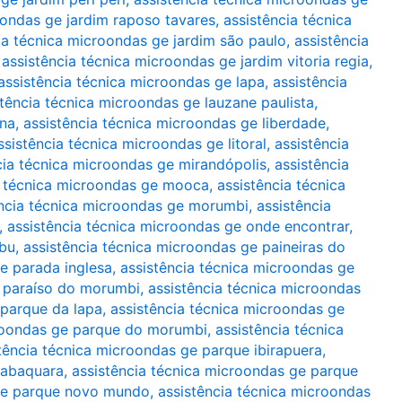
oondas ge jardim raposo tavares
,
assistência técnica
ia técnica microondas ge jardim são paulo
,
assistência
,
assistência técnica microondas ge jardim vitoria regia
,
assistência técnica microondas ge lapa
,
assistência
stência técnica microondas ge lauzane paulista
,
ina
,
assistência técnica microondas ge liberdade
,
ssistência técnica microondas ge litoral
,
assistência
cia técnica microondas ge mirandópolis
,
assistência
a técnica microondas ge mooca
,
assistência técnica
ência técnica microondas ge morumbi
,
assistência
,
assistência técnica microondas ge onde encontrar
,
mbu
,
assistência técnica microondas ge paineiras do
e parada inglesa
,
assistência técnica microondas ge
e paraíso do morumbi
,
assistência técnica microondas
 parque da lapa
,
assistência técnica microondas ge
croondas ge parque do morumbi
,
assistência técnica
tência técnica microondas ge parque ibirapuera
,
jabaquara
,
assistência técnica microondas ge parque
 ge parque novo mundo
,
assistência técnica microondas