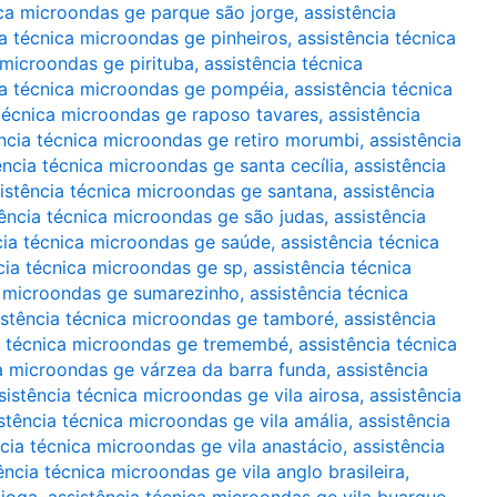
ica microondas ge parque são jorge
,
assistência
ia técnica microondas ge pinheiros
,
assistência técnica
 microondas ge pirituba
,
assistência técnica
ia técnica microondas ge pompéia
,
assistência técnica
 técnica microondas ge raposo tavares
,
assistência
ência técnica microondas ge retiro morumbi
,
assistência
ência técnica microondas ge santa cecília
,
assistência
istência técnica microondas ge santana
,
assistência
tência técnica microondas ge são judas
,
assistência
cia técnica microondas ge saúde
,
assistência técnica
cia técnica microondas ge sp
,
assistência técnica
a microondas ge sumarezinho
,
assistência técnica
istência técnica microondas ge tamboré
,
assistência
a técnica microondas ge tremembé
,
assistência técnica
ca microondas ge várzea da barra funda
,
assistência
sistência técnica microondas ge vila airosa
,
assistência
stência técnica microondas ge vila amália
,
assistência
ncia técnica microondas ge vila anastácio
,
assistência
ência técnica microondas ge vila anglo brasileira
,