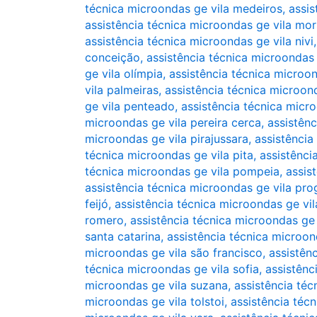
técnica microondas ge vila medeiros
,
assi
assistência técnica microondas ge vila mo
assistência técnica microondas ge vila nivi
conceição
,
assistência técnica microondas
ge vila olímpia
,
assistência técnica microon
vila palmeiras
,
assistência técnica microond
ge vila penteado
,
assistência técnica micro
microondas ge vila pereira cerca
,
assistênc
microondas ge vila pirajussara
,
assistência
técnica microondas ge vila pita
,
assistênci
técnica microondas ge vila pompeia
,
assis
assistência técnica microondas ge vila pro
feijó
,
assistência técnica microondas ge vi
romero
,
assistência técnica microondas ge 
santa catarina
,
assistência técnica microon
microondas ge vila são francisco
,
assistênc
técnica microondas ge vila sofia
,
assistênc
microondas ge vila suzana
,
assistência téc
microondas ge vila tolstoi
,
assistência téc