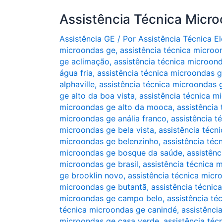
Assistência Técnica Micr
Assistência GE
/ Por
Assistência Técnica 
microondas ge
,
assistência técnica microo
ge aclimação
,
assistência técnica microon
água fria
,
assistência técnica microondas 
alphaville
,
assistência técnica microondas ge
ge alto da boa vista
,
assistência técnica m
microondas ge alto da mooca
,
assistência
microondas ge anália franco
,
assistência t
microondas ge bela vista
,
assistência técn
microondas ge belenzinho
,
assistência téc
microondas ge bosque da saúde
,
assistênc
microondas ge brasil
,
assistência técnica 
ge brooklin novo
,
assistência técnica micr
microondas ge butantã
,
assistência técni
microondas ge campo belo
,
assistência t
técnica microondas ge canindé
,
assistênci
microondas ge casa verde
,
assistência téc