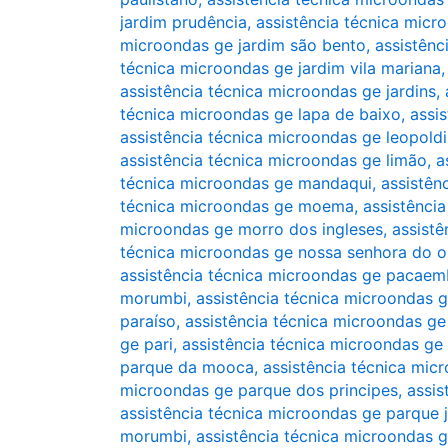
jardim prudência
,
assistência técnica micr
microondas ge jardim são bento
,
assistênc
técnica microondas ge jardim vila mariana
assistência técnica microondas ge jardins
,
técnica microondas ge lapa de baixo
,
assi
assistência técnica microondas ge leopold
assistência técnica microondas ge limão
,
a
técnica microondas ge mandaqui
,
assistên
técnica microondas ge moema
,
assistênci
microondas ge morro dos ingleses
,
assist
técnica microondas ge nossa senhora do o
assistência técnica microondas ge pacae
morumbi
,
assistência técnica microondas g
paraíso
,
assistência técnica microondas g
ge pari
,
assistência técnica microondas ge
parque da mooca
,
assistência técnica mi
microondas ge parque dos principes
,
assis
assistência técnica microondas ge parque 
morumbi
,
assistência técnica microondas