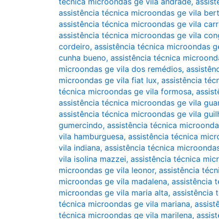
técnica microondas ge vila andrade
,
assist
assistência técnica microondas ge vila ber
assistência técnica microondas ge vila car
assistência técnica microondas ge vila co
cordeiro
,
assistência técnica microondas ge
cunha bueno
,
assistência técnica microond
microondas ge vila dos remédios
,
assistên
microondas ge vila fiat lux
,
assistência téc
técnica microondas ge vila formosa
,
assis
assistência técnica microondas ge vila gua
assistência técnica microondas ge vila gui
gumercindo
,
assistência técnica microonda
vila hamburguesa
,
assistência técnica micr
vila indiana
,
assistência técnica microondas
vila isolina mazzei
,
assistência técnica mic
microondas ge vila leonor
,
assistência técn
microondas ge vila madalena
,
assistência 
microondas ge vila maria alta
,
assistência 
técnica microondas ge vila mariana
,
assist
técnica microondas ge vila marilena
,
assis