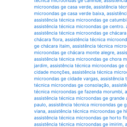
técnica microondas ge canindé
,
assistênci
microondas ge casa verde
,
assistência téc
microondas ge casa verde baixa
,
assistênc
assistência técnica microondas ge catumbi
assistência técnica microondas ge centro. 
assistência técnica microondas ge chácara
chácara flora
,
assistência técnica microond
ge chácara itaim
,
assistência técnica micr
microondas ge chácara monte alegre
,
assi
assistência técnica microondas ge chora 
jardim
,
assistência técnica microondas ge
cidade monções
,
assistência técnica micr
microondas ge cidade vargas
,
assistência 
técnica microondas ge consolação
,
assist
técnica microondas ge fazenda morumbi
,
a
assistência técnica microondas ge grande 
paulo
,
assistência técnica microondas ge gr
viana
,
assistência técnica microondas ge h
assistência técnica microondas ge horto fl
assistência técnica microondas ge imirim
,