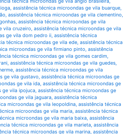
ência técnica microondas ge vila anglo brasileira
,
tioga
,
assistência técnica microondas ge vila buarque
,
rão
,
assistência técnica microondas ge vila clementino
,
ngonhas
,
assistência técnica microondas ge vila
 vila cruzeiro
,
assistência técnica microondas ge vila
as ge vila dom pedro ii
,
assistência técnica
cia técnica microondas ge vila ede
,
assistência técnica
nica microondas ge vila firmiano pinto
,
assistência
tência técnica microondas ge vila gomes cardim
,
rani
,
assistência técnica microondas ge vila guedes
,
lherme
,
assistência técnica microondas ge vila
s ge vila gustavo
,
assistência técnica microondas ge
oondas ge vila ida
,
assistência técnica microondas ge
 ge vila ipojuca
,
assistência técnica microondas ge
roondas ge vila jaguara
,
assistência técnica
ica microondas ge vila leopoldina
,
assistência técnica
técnica microondas ge vila maria
,
assistência técnica
técnica microondas ge vila maria baixa
,
assistência
ência técnica microondas ge vila marieta
,
assistência
tência técnica microondas ge vila marina
,
assistência