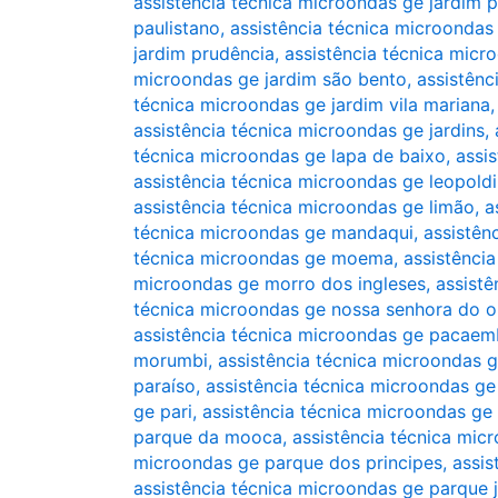
assistência técnica microondas ge jardim p
paulistano
,
assistência técnica microondas 
jardim prudência
,
assistência técnica micr
microondas ge jardim são bento
,
assistênc
técnica microondas ge jardim vila mariana
assistência técnica microondas ge jardins
,
técnica microondas ge lapa de baixo
,
assi
assistência técnica microondas ge leopold
assistência técnica microondas ge limão
,
a
técnica microondas ge mandaqui
,
assistên
técnica microondas ge moema
,
assistênci
microondas ge morro dos ingleses
,
assist
técnica microondas ge nossa senhora do o
assistência técnica microondas ge pacae
morumbi
,
assistência técnica microondas g
paraíso
,
assistência técnica microondas g
ge pari
,
assistência técnica microondas ge
parque da mooca
,
assistência técnica mi
microondas ge parque dos principes
,
assis
assistência técnica microondas ge parque 