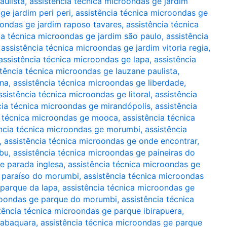
aulista
,
assistência técnica microondas ge jardim
ge jardim peri peri
,
assistência técnica microondas ge
oondas ge jardim raposo tavares
,
assistência técnica
ia técnica microondas ge jardim são paulo
,
assistência
,
assistência técnica microondas ge jardim vitoria regia
,
assistência técnica microondas ge lapa
,
assistência
stência técnica microondas ge lauzane paulista
,
ina
,
assistência técnica microondas ge liberdade
,
ssistência técnica microondas ge litoral
,
assistência
cia técnica microondas ge mirandópolis
,
assistência
a técnica microondas ge mooca
,
assistência técnica
ência técnica microondas ge morumbi
,
assistência
,
assistência técnica microondas ge onde encontrar
,
mbu
,
assistência técnica microondas ge paineiras do
e parada inglesa
,
assistência técnica microondas ge
e paraíso do morumbi
,
assistência técnica microondas
 parque da lapa
,
assistência técnica microondas ge
croondas ge parque do morumbi
,
assistência técnica
tência técnica microondas ge parque ibirapuera
,
jabaquara
,
assistência técnica microondas ge parque