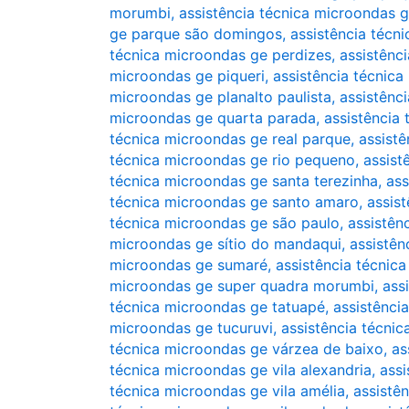
morumbi
,
assistência técnica microondas
ge parque são domingos
,
assistência técn
técnica microondas ge perdizes
,
assistênc
microondas ge piqueri
,
assistência técnica
microondas ge planalto paulista
,
assistênc
microondas ge quarta parada
,
assistência
técnica microondas ge real parque
,
assist
técnica microondas ge rio pequeno
,
assist
técnica microondas ge santa terezinha
,
ass
técnica microondas ge santo amaro
,
assis
técnica microondas ge são paulo
,
assistên
microondas ge sítio do mandaqui
,
assistên
microondas ge sumaré
,
assistência técnic
microondas ge super quadra morumbi
,
ass
técnica microondas ge tatuapé
,
assistênci
microondas ge tucuruvi
,
assistência técni
técnica microondas ge várzea de baixo
,
as
técnica microondas ge vila alexandria
,
assi
técnica microondas ge vila amélia
,
assistê