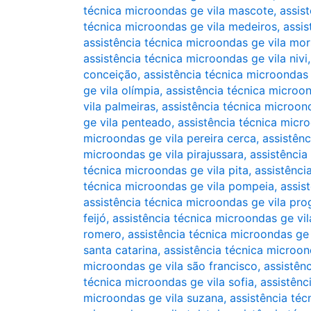
técnica microondas ge vila mascote
,
assis
técnica microondas ge vila medeiros
,
assi
assistência técnica microondas ge vila mo
assistência técnica microondas ge vila nivi
conceição
,
assistência técnica microondas
ge vila olímpia
,
assistência técnica microon
vila palmeiras
,
assistência técnica microond
ge vila penteado
,
assistência técnica micro
microondas ge vila pereira cerca
,
assistênc
microondas ge vila pirajussara
,
assistência
técnica microondas ge vila pita
,
assistênci
técnica microondas ge vila pompeia
,
assis
assistência técnica microondas ge vila pro
feijó
,
assistência técnica microondas ge vi
romero
,
assistência técnica microondas ge 
santa catarina
,
assistência técnica microon
microondas ge vila são francisco
,
assistênc
técnica microondas ge vila sofia
,
assistênc
microondas ge vila suzana
,
assistência téc