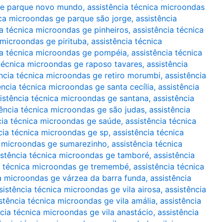
 ge parque novo mundo
,
assistência técnica microondas
ica microondas ge parque são jorge
,
assistência
ia técnica microondas ge pinheiros
,
assistência técnica
 microondas ge pirituba
,
assistência técnica
ia técnica microondas ge pompéia
,
assistência técnica
 técnica microondas ge raposo tavares
,
assistência
ência técnica microondas ge retiro morumbi
,
assistência
ência técnica microondas ge santa cecília
,
assistência
istência técnica microondas ge santana
,
assistência
tência técnica microondas ge são judas
,
assistência
cia técnica microondas ge saúde
,
assistência técnica
cia técnica microondas ge sp
,
assistência técnica
a microondas ge sumarezinho
,
assistência técnica
istência técnica microondas ge tamboré
,
assistência
a técnica microondas ge tremembé
,
assistência técnica
ca microondas ge várzea da barra funda
,
assistência
sistência técnica microondas ge vila airosa
,
assistência
stência técnica microondas ge vila amália
,
assistência
ncia técnica microondas ge vila anastácio
,
assistência