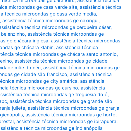
a técnica microondas ge carandiru
,
assistência técnica
nica microondas ge casa verde alta
,
assistência técnica
ia técnica microondas ge casa verde média
,
,
assistência técnica microondas ge caxingui
,
assistência técnica microondas ge cerqueira césar
,
 belenzinho
,
assistência técnica microondas ge
as ge chácara inglesa. assistência técnica microondas
oondas ge chácara klabin
,
assistência técnica
stência técnica microondas ge chácara santo antonio
,
menino
,
assistência técnica microondas ge cidade
 cidade mãe do céu
,
assistência técnica microondas ge
oondas ge cidade são francisco
,
assistência técnica
técnica microondas ge city américa
,
assistência
ência técnica microondas ge cursino
,
assistência
ssistência técnica microondas ge freguesia do ó
,
abc
,
assistência técnica microondas ge grande são
anja julieta
,
assistência técnica microondas ge granja
igienópolis
,
assistência técnica microondas ge horto
,
orestal
,
assistência técnica microondas ge ibirapuera
,
assistência técnica microondas ge indianópolis
,