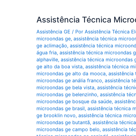
Assistência Técnica Micr
Assistência GE
/ Por
Assistência Técnica 
microondas ge
,
assistência técnica microo
ge aclimação
,
assistência técnica microon
água fria
,
assistência técnica microondas 
alphaville
,
assistência técnica microondas ge
ge alto da boa vista
,
assistência técnica m
microondas ge alto da mooca
,
assistência
microondas ge anália franco
,
assistência t
microondas ge bela vista
,
assistência técn
microondas ge belenzinho
,
assistência téc
microondas ge bosque da saúde
,
assistênc
microondas ge brasil
,
assistência técnica 
ge brooklin novo
,
assistência técnica micr
microondas ge butantã
,
assistência técni
microondas ge campo belo
,
assistência t