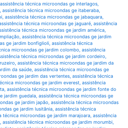
assistência técnica microondas ge interlagos
,
,
assistência técnica microondas ge itaberaba
,
bi
,
assistência técnica microondas ge jabaquara
,
assistência técnica microondas ge jaguaré
,
assistência
ssistência técnica microondas ge jardim américa
,
ampliação
,
assistência técnica microondas ge jardim
s ge jardim bonfiglioli
,
assistência técnica
écnica microondas ge jardim colombo
,
assistência
ssistência técnica microondas ge jardim cordeiro
,
ruzeiro
,
assistência técnica microondas ge jardim da
jardim da saúde
,
assistência técnica microondas ge
croondas ge jardim das vertentes
,
assistência técnica
técnica microondas ge jardim everest
,
assistência
ta
,
assistência técnica microondas ge jardim fonte do
e jardim guedala
,
assistência técnica microondas ge
oondas ge jardim japão
,
assistência técnica microondas
ondas ge jardim lusitânia
,
assistência técnica
ia técnica microondas ge jardim marajoara
,
assistência
,
assistência técnica microondas ge jardim morumbi
,