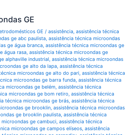
oondas GE
Eletrodomésticos GE
/
assistência
,
assistência técnica
ndas ge abc paulista
,
assistência técnica microondas
das ge água branca
,
assistência técnica microondas ge
ge água rasa
,
assistência técnica microondas ge
 alphaville industrial
,
assistência técnica microondas
icroondas ge alto da lapa
,
assistência técnica
 técnica microondas ge alto do pari
,
assistência técnica
écnica microondas ge barra funda
,
assistência técnica
ica microondas ge belém
,
assistência técnica
nica microondas ge bom retiro
,
assistência técnica
ia técnica microondas ge brás
,
assistência técnica
microondas ge brooklin
,
assistência técnica microondas
oondas ge brooklin paulista
,
assistência técnica
ca microondas ge cambuci
,
assistência técnica
écnica microondas ge campos elíseos
,
assistência