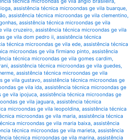
ência técnica microondas ge vila anglo brasileira
,
tioga
,
assistência técnica microondas ge vila buarque
,
rão
,
assistência técnica microondas ge vila clementino
,
ngonhas
,
assistência técnica microondas ge vila
 vila cruzeiro
,
assistência técnica microondas ge vila
as ge vila dom pedro ii
,
assistência técnica
cia técnica microondas ge vila ede
,
assistência técnica
nica microondas ge vila firmiano pinto
,
assistência
tência técnica microondas ge vila gomes cardim
,
rani
,
assistência técnica microondas ge vila guedes
,
lherme
,
assistência técnica microondas ge vila
s ge vila gustavo
,
assistência técnica microondas ge
oondas ge vila ida
,
assistência técnica microondas ge
 ge vila ipojuca
,
assistência técnica microondas ge
roondas ge vila jaguara
,
assistência técnica
ica microondas ge vila leopoldina
,
assistência técnica
técnica microondas ge vila maria
,
assistência técnica
técnica microondas ge vila maria baixa
,
assistência
ência técnica microondas ge vila marieta
,
assistência
tência técnica microondas ge vila marina
,
assistência