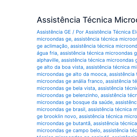
Assistência Técnica Micr
Assistência GE
/ Por
Assistência Técnica 
microondas ge
,
assistência técnica microo
ge aclimação
,
assistência técnica microon
água fria
,
assistência técnica microondas 
alphaville
,
assistência técnica microondas ge
ge alto da boa vista
,
assistência técnica m
microondas ge alto da mooca
,
assistência
microondas ge anália franco
,
assistência t
microondas ge bela vista
,
assistência técn
microondas ge belenzinho
,
assistência téc
microondas ge bosque da saúde
,
assistênc
microondas ge brasil
,
assistência técnica 
ge brooklin novo
,
assistência técnica micr
microondas ge butantã
,
assistência técni
microondas ge campo belo
,
assistência t