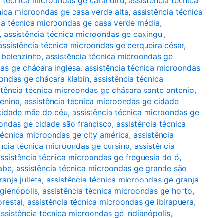
a técnica microondas ge carandiru
,
assistência técnica
nica microondas ge casa verde alta
,
assistência técnica
ia técnica microondas ge casa verde média
,
,
assistência técnica microondas ge caxingui
,
assistência técnica microondas ge cerqueira césar
,
 belenzinho
,
assistência técnica microondas ge
as ge chácara inglesa. assistência técnica microondas
oondas ge chácara klabin
,
assistência técnica
stência técnica microondas ge chácara santo antonio
,
menino
,
assistência técnica microondas ge cidade
 cidade mãe do céu
,
assistência técnica microondas ge
oondas ge cidade são francisco
,
assistência técnica
técnica microondas ge city américa
,
assistência
ência técnica microondas ge cursino
,
assistência
ssistência técnica microondas ge freguesia do ó
,
abc
,
assistência técnica microondas ge grande são
anja julieta
,
assistência técnica microondas ge granja
igienópolis
,
assistência técnica microondas ge horto
,
orestal
,
assistência técnica microondas ge ibirapuera
,
assistência técnica microondas ge indianópolis
,