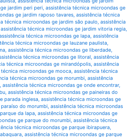
aulista
,
assistência técnica microondas ge jardim
ge jardim peri peri
,
assistência técnica microondas ge
oondas ge jardim raposo tavares
,
assistência técnica
ia técnica microondas ge jardim são paulo
,
assistência
,
assistência técnica microondas ge jardim vitoria regia
,
assistência técnica microondas ge lapa
,
assistência
stência técnica microondas ge lauzane paulista
,
ina
,
assistência técnica microondas ge liberdade
,
ssistência técnica microondas ge litoral
,
assistência
cia técnica microondas ge mirandópolis
,
assistência
a técnica microondas ge mooca
,
assistência técnica
ência técnica microondas ge morumbi
,
assistência
,
assistência técnica microondas ge onde encontrar
,
mbu
,
assistência técnica microondas ge paineiras do
e parada inglesa
,
assistência técnica microondas ge
e paraíso do morumbi
,
assistência técnica microondas
 parque da lapa
,
assistência técnica microondas ge
croondas ge parque do morumbi
,
assistência técnica
tência técnica microondas ge parque ibirapuera
,
jabaquara
,
assistência técnica microondas ge parque