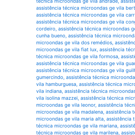
técnica microondas ge vila andrade
,
assist
assistência técnica microondas ge vila ber
assistência técnica microondas ge vila car
assistência técnica microondas ge vila co
cordeiro
,
assistência técnica microondas ge
cunha bueno
,
assistência técnica microond
microondas ge vila dos remédios
,
assistên
microondas ge vila fiat lux
,
assistência téc
técnica microondas ge vila formosa
,
assis
assistência técnica microondas ge vila gua
assistência técnica microondas ge vila gui
gumercindo
,
assistência técnica microonda
vila hamburguesa
,
assistência técnica micr
vila indiana
,
assistência técnica microondas
vila isolina mazzei
,
assistência técnica mic
microondas ge vila leonor
,
assistência técn
microondas ge vila madalena
,
assistência 
microondas ge vila maria alta
,
assistência 
técnica microondas ge vila mariana
,
assist
técnica microondas ge vila marilena
,
assis