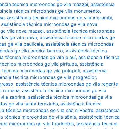
tência técnica microondas ge vila mazzei
,
assistência
stência técnica microondas ge vila monumento
,
rse
,
assistência técnica microondas ge vila morumbi
,
,
assistência técnica microondas ge vila nova
 ge vila nova mazzei
,
assistência técnica microondas
das ge vila paiva
,
assistência técnica microondas ge
as ge vila pauliceia
,
assistência técnica microondas
ondas ge vila pereira barreto
,
assistência técnica
ia técnica microondas ge vila piauí
,
assistência técnica
 técnica microondas ge vila pirituba
,
assistência
a técnica microondas ge vila polopoli
,
assistência
tência técnica microondas ge vila progredior
,
gresso
,
assistência técnica microondas ge vila regente
la romana
,
assistência técnica microondas ge vila
vila sabrina
,
assistência técnica microondas ge vila
das ge vila santa terezinha
,
assistência técnica
ia técnica microondas ge vila são silvestre
,
assistência
ia técnica microondas ge vila sônia
,
assistência técnica
nica microondas ge vila tiradentes
,
assistência técnica