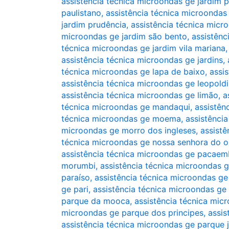
assistência técnica microondas ge jardim p
paulistano
,
assistência técnica microondas 
jardim prudência
,
assistência técnica micr
microondas ge jardim são bento
,
assistênc
técnica microondas ge jardim vila mariana
assistência técnica microondas ge jardins
,
técnica microondas ge lapa de baixo
,
assi
assistência técnica microondas ge leopold
assistência técnica microondas ge limão
,
a
técnica microondas ge mandaqui
,
assistên
técnica microondas ge moema
,
assistênci
microondas ge morro dos ingleses
,
assist
técnica microondas ge nossa senhora do o
assistência técnica microondas ge pacae
morumbi
,
assistência técnica microondas g
paraíso
,
assistência técnica microondas g
ge pari
,
assistência técnica microondas ge
parque da mooca
,
assistência técnica mi
microondas ge parque dos principes
,
assis
assistência técnica microondas ge parque 