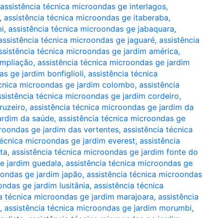
assistência técnica microondas ge interlagos
,
,
assistência técnica microondas ge itaberaba
,
bi
,
assistência técnica microondas ge jabaquara
,
assistência técnica microondas ge jaguaré
,
assistência
ssistência técnica microondas ge jardim américa
,
ampliação
,
assistência técnica microondas ge jardim
s ge jardim bonfiglioli
,
assistência técnica
écnica microondas ge jardim colombo
,
assistência
ssistência técnica microondas ge jardim cordeiro
,
ruzeiro
,
assistência técnica microondas ge jardim da
jardim da saúde
,
assistência técnica microondas ge
croondas ge jardim das vertentes
,
assistência técnica
técnica microondas ge jardim everest
,
assistência
ta
,
assistência técnica microondas ge jardim fonte do
e jardim guedala
,
assistência técnica microondas ge
oondas ge jardim japão
,
assistência técnica microondas
ondas ge jardim lusitânia
,
assistência técnica
ia técnica microondas ge jardim marajoara
,
assistência
,
assistência técnica microondas ge jardim morumbi
,