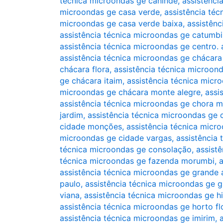
técnica microondas ge canindé
,
assistênci
microondas ge casa verde
,
assistência téc
microondas ge casa verde baixa
,
assistênc
assistência técnica microondas ge catumbi
assistência técnica microondas ge centro. 
assistência técnica microondas ge chácara
chácara flora
,
assistência técnica microond
ge chácara itaim
,
assistência técnica micr
microondas ge chácara monte alegre
,
assi
assistência técnica microondas ge chora 
jardim
,
assistência técnica microondas ge
cidade monções
,
assistência técnica micr
microondas ge cidade vargas
,
assistência 
técnica microondas ge consolação
,
assist
técnica microondas ge fazenda morumbi
,
a
assistência técnica microondas ge grande 
paulo
,
assistência técnica microondas ge gr
viana
,
assistência técnica microondas ge h
assistência técnica microondas ge horto fl
assistência técnica microondas ge imirim
,