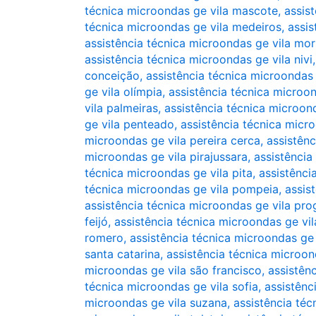
técnica microondas ge vila mascote
,
assis
técnica microondas ge vila medeiros
,
assi
assistência técnica microondas ge vila mo
assistência técnica microondas ge vila nivi
conceição
,
assistência técnica microondas
ge vila olímpia
,
assistência técnica microon
vila palmeiras
,
assistência técnica microond
ge vila penteado
,
assistência técnica micro
microondas ge vila pereira cerca
,
assistênc
microondas ge vila pirajussara
,
assistência
técnica microondas ge vila pita
,
assistênci
técnica microondas ge vila pompeia
,
assis
assistência técnica microondas ge vila pro
feijó
,
assistência técnica microondas ge vi
romero
,
assistência técnica microondas ge 
santa catarina
,
assistência técnica microon
microondas ge vila são francisco
,
assistênc
técnica microondas ge vila sofia
,
assistênc
microondas ge vila suzana
,
assistência téc