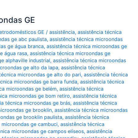
oondas GE
Eletrodomésticos GE
/
assistência
,
assistência técnica
ndas ge abc paulista
,
assistência técnica microondas
das ge água branca
,
assistência técnica microondas ge
ge água rasa
,
assistência técnica microondas ge
 alphaville industrial
,
assistência técnica microondas
icroondas ge alto da lapa
,
assistência técnica
 técnica microondas ge alto do pari
,
assistência técnica
écnica microondas ge barra funda
,
assistência técnica
ica microondas ge belém
,
assistência técnica
nica microondas ge bom retiro
,
assistência técnica
ia técnica microondas ge brás
,
assistência técnica
microondas ge brooklin
,
assistência técnica microondas
oondas ge brooklin paulista
,
assistência técnica
ca microondas ge cambuci
,
assistência técnica
écnica microondas ge campos elíseos
,
assistência