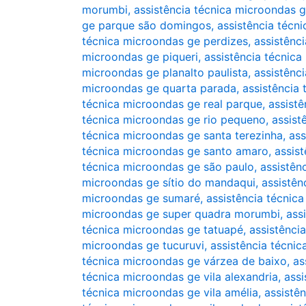
morumbi
,
assistência técnica microondas
ge parque são domingos
,
assistência técn
técnica microondas ge perdizes
,
assistênc
microondas ge piqueri
,
assistência técnica
microondas ge planalto paulista
,
assistênc
microondas ge quarta parada
,
assistência
técnica microondas ge real parque
,
assist
técnica microondas ge rio pequeno
,
assist
técnica microondas ge santa terezinha
,
ass
técnica microondas ge santo amaro
,
assis
técnica microondas ge são paulo
,
assistên
microondas ge sítio do mandaqui
,
assistên
microondas ge sumaré
,
assistência técnic
microondas ge super quadra morumbi
,
ass
técnica microondas ge tatuapé
,
assistênci
microondas ge tucuruvi
,
assistência técni
técnica microondas ge várzea de baixo
,
as
técnica microondas ge vila alexandria
,
assi
técnica microondas ge vila amélia
,
assistê