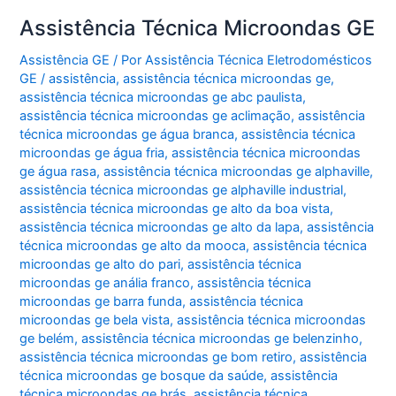
Assistência Técnica Microondas GE
Assistência GE
/ Por
Assistência Técnica Eletrodomésticos
GE
/
assistência
,
assistência técnica microondas ge
,
assistência técnica microondas ge abc paulista
,
assistência técnica microondas ge aclimação
,
assistência
técnica microondas ge água branca
,
assistência técnica
microondas ge água fria
,
assistência técnica microondas
ge água rasa
,
assistência técnica microondas ge alphaville
,
assistência técnica microondas ge alphaville industrial
,
assistência técnica microondas ge alto da boa vista
,
assistência técnica microondas ge alto da lapa
,
assistência
técnica microondas ge alto da mooca
,
assistência técnica
microondas ge alto do pari
,
assistência técnica
microondas ge anália franco
,
assistência técnica
microondas ge barra funda
,
assistência técnica
microondas ge bela vista
,
assistência técnica microondas
ge belém
,
assistência técnica microondas ge belenzinho
,
assistência técnica microondas ge bom retiro
,
assistência
técnica microondas ge bosque da saúde
,
assistência
técnica microondas ge brás
,
assistência técnica