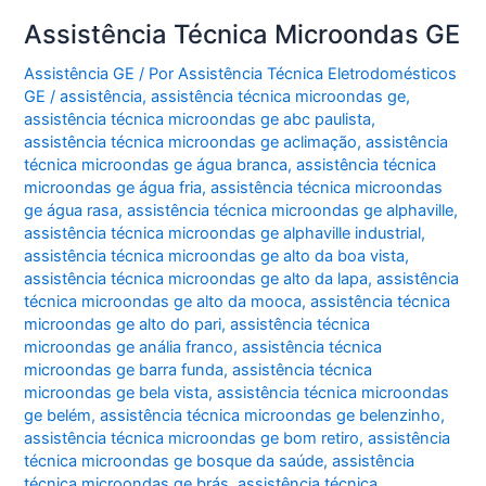
Assistência Técnica Microondas GE
Assistência GE
/ Por
Assistência Técnica Eletrodomésticos
GE
/
assistência
,
assistência técnica microondas ge
,
assistência técnica microondas ge abc paulista
,
assistência técnica microondas ge aclimação
,
assistência
técnica microondas ge água branca
,
assistência técnica
microondas ge água fria
,
assistência técnica microondas
ge água rasa
,
assistência técnica microondas ge alphaville
,
assistência técnica microondas ge alphaville industrial
,
assistência técnica microondas ge alto da boa vista
,
assistência técnica microondas ge alto da lapa
,
assistência
técnica microondas ge alto da mooca
,
assistência técnica
microondas ge alto do pari
,
assistência técnica
microondas ge anália franco
,
assistência técnica
microondas ge barra funda
,
assistência técnica
microondas ge bela vista
,
assistência técnica microondas
ge belém
,
assistência técnica microondas ge belenzinho
,
assistência técnica microondas ge bom retiro
,
assistência
técnica microondas ge bosque da saúde
,
assistência
técnica microondas ge brás
,
assistência técnica