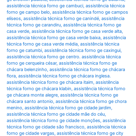
assistência técnica forno ge cambuci
,
assistência técnica
forno ge campo belo
,
assistência técnica forno ge campos
elíseos
,
assistência técnica forno ge canindé
,
assistência
técnica forno ge carandiru
,
assistência técnica forno ge
casa verde
,
assistência técnica forno ge casa verde alta
,
assistência técnica forno ge casa verde baixa
,
assistência
técnica forno ge casa verde média
,
assistência técnica
forno ge catumbi
,
assistência técnica forno ge caxingui
,
assistência técnica forno ge centro. assistência técnica
forno ge cerqueira césar
,
assistência técnica forno ge
chácara belenzinho
,
assistência técnica forno ge chácara
flora
,
assistência técnica forno ge chácara inglesa.
assistência técnica forno ge chácara itaim
,
assistência
técnica forno ge chácara klabin
,
assistência técnica forno
ge chácara monte alegre
,
assistência técnica forno ge
chácara santo antonio
,
assistência técnica forno ge chora
menino
,
assistência técnica forno ge cidade jardim
,
assistência técnica forno ge cidade mãe do céu
,
assistência técnica forno ge cidade monções
,
assistência
técnica forno ge cidade são francisco
,
assistência técnica
forno ge cidade vargas
,
assistência técnica forno ge city