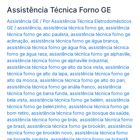
Assistência Técnica Forno GE
Assistência GE
/ Por
Assistência Técnica Eletrodomésticos
GE
/
assistência
,
assistência técnica forno ge
,
assistência
técnica forno ge abc paulista
,
assistência técnica forno ge
aclimação
,
assistência técnica forno ge água branca
,
assistência técnica forno ge água fria
,
assistência técnica
forno ge água rasa
,
assistência técnica forno ge alphaville
,
assistência técnica forno ge alphaville industrial
,
assistência técnica forno ge alto da boa vista
,
assistência
técnica forno ge alto da lapa
,
assistência técnica forno ge
alto da mooca
,
assistência técnica forno ge alto do pari
,
assistência técnica forno ge anália franco
,
assistência
técnica forno ge barra funda
,
assistência técnica forno ge
bela vista
,
assistência técnica forno ge belém
,
assistência
técnica forno ge belenzinho
,
assistência técnica forno ge
bom retiro
,
assistência técnica forno ge bosque da saúde
,
assistência técnica forno ge brás
,
assistência técnica forno
ge brasil
,
assistência técnica forno ge brooklin
,
assistência
técnica forno ge brooklin novo
,
assistência técnica forno
ge brooklin paulista
,
assistência técnica forno ge butantã
,