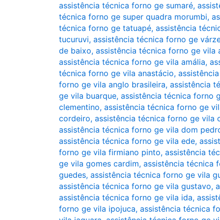
assistência técnica forno ge sumaré
,
assis
técnica forno ge super quadra morumbi
,
as
técnica forno ge tatuapé
,
assistência técn
tucuruvi
,
assistência técnica forno ge várz
de baixo
,
assistência técnica forno ge vila 
assistência técnica forno ge vila amália
,
as
técnica forno ge vila anastácio
,
assistência
forno ge vila anglo brasileira
,
assistência t
ge vila buarque
,
assistência técnica forno g
clementino
,
assistência técnica forno ge v
cordeiro
,
assistência técnica forno ge vila 
assistência técnica forno ge vila dom pedro
assistência técnica forno ge vila ede
,
assis
forno ge vila firmiano pinto
,
assistência té
ge vila gomes cardim
,
assistência técnica 
guedes
,
assistência técnica forno ge vila g
assistência técnica forno ge vila gustavo
,
a
assistência técnica forno ge vila ida
,
assist
forno ge vila ipojuca
,
assistência técnica f