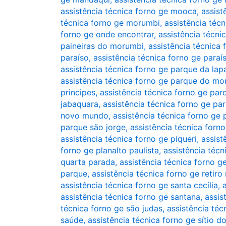
assistência técnica forno ge mooca
,
assist
técnica forno ge morumbi
,
assistência téc
forno ge onde encontrar
,
assistência técn
paineiras do morumbi
,
assistência técnica 
paraíso
,
assistência técnica forno ge para
assistência técnica forno ge parque da lap
assistência técnica forno ge parque do mo
principes
,
assistência técnica forno ge par
jabaquara
,
assistência técnica forno ge p
novo mundo
,
assistência técnica forno ge
parque são jorge
,
assistência técnica forn
assistência técnica forno ge piqueri
,
assist
forno ge planalto paulista
,
assistência téc
quarta parada
,
assistência técnica forno g
parque
,
assistência técnica forno ge retir
assistência técnica forno ge santa cecília
,
assistência técnica forno ge santana
,
assis
técnica forno ge são judas
,
assistência téc
saúde
,
assistência técnica forno ge sítio 