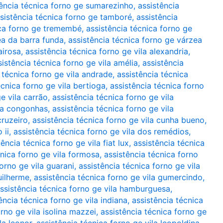
tência técnica forno ge sumarezinho
,
assistência
sistência técnica forno ge tamboré
,
assistência
ica forno ge tremembé
,
assistência técnica forno ge
ea da barra funda
,
assistência técnica forno ge várzea
airosa
,
assistência técnica forno ge vila alexandria
,
sistência técnica forno ge vila amélia
,
assistência
 técnica forno ge vila andrade
,
assistência técnica
écnica forno ge vila bertioga
,
assistência técnica forno
e vila carrão
,
assistência técnica forno ge vila
ila congonhas
,
assistência técnica forno ge vila
cruzeiro
,
assistência técnica forno ge vila cunha bueno
,
 ii
,
assistência técnica forno ge vila dos remédios
,
tência técnica forno ge vila fiat lux
,
assistência técnica
cnica forno ge vila formosa
,
assistência técnica forno
forno ge vila guarani
,
assistência técnica forno ge vila
uilherme
,
assistência técnica forno ge vila gumercindo
,
ssistência técnica forno ge vila hamburguesa
,
ência técnica forno ge vila indiana
,
assistência técnica
orno ge vila isolina mazzei
,
assistência técnica forno ge