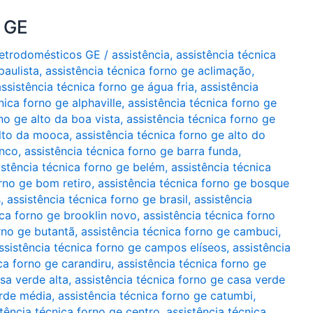
o GE
Eletrodomésticos GE
/
assistência
,
assistência técnica
paulista
,
assistência técnica forno ge aclimação
,
assistência técnica forno ge água fria
,
assistência
nica forno ge alphaville
,
assistência técnica forno ge
no ge alto da boa vista
,
assistência técnica forno ge
alto da mooca
,
assistência técnica forno ge alto do
anco
,
assistência técnica forno ge barra funda
,
istência técnica forno ge belém
,
assistência técnica
orno ge bom retiro
,
assistência técnica forno ge bosque
s
,
assistência técnica forno ge brasil
,
assistência
ica forno ge brooklin novo
,
assistência técnica forno
rno ge butantã
,
assistência técnica forno ge cambuci
,
ssistência técnica forno ge campos elíseos
,
assistência
ca forno ge carandiru
,
assistência técnica forno ge
sa verde alta
,
assistência técnica forno ge casa verde
erde média
,
assistência técnica forno ge catumbi
,
tência técnica forno ge centro. assistência técnica