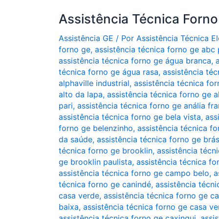
Assistência Técnica Forn
Assistência GE
/ Por
Assistência Técnica 
forno ge
,
assistência técnica forno ge abc 
assistência técnica forno ge água branca
,
técnica forno ge água rasa
,
assistência téc
alphaville industrial
,
assistência técnica for
alto da lapa
,
assistência técnica forno ge 
pari
,
assistência técnica forno ge anália fr
assistência técnica forno ge bela vista
,
ass
forno ge belenzinho
,
assistência técnica f
da saúde
,
assistência técnica forno ge brá
técnica forno ge brooklin
,
assistência técn
ge brooklin paulista
,
assistência técnica fo
assistência técnica forno ge campo belo
,
a
técnica forno ge canindé
,
assistência técni
casa verde
,
assistência técnica forno ge ca
baixa
,
assistência técnica forno ge casa v
assistência técnica forno ge caxingui
,
assis