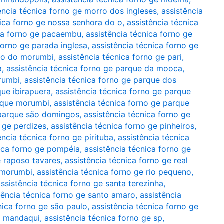
ência técnica forno ge morro dos ingleses
,
assistência
nica forno ge nossa senhora do o
,
assistência técnica
ica forno ge pacaembu
,
assistência técnica forno ge
forno ge parada inglesa
,
assistência técnica forno ge
íso do morumbi
,
assistência técnica forno ge pari
,
a
,
assistência técnica forno ge parque da mooca
,
rumbi
,
assistência técnica forno ge parque dos
que ibirapuera
,
assistência técnica forno ge parque
arque morumbi
,
assistência técnica forno ge parque
 parque são domingos
,
assistência técnica forno ge
o ge perdizes
,
assistência técnica forno ge pinheiros
,
ência técnica forno ge pirituba
,
assistência técnica
nica forno ge pompéia
,
assistência técnica forno ge
e raposo tavares
,
assistência técnica forno ge real
o morumbi
,
assistência técnica forno ge rio pequeno
,
assistência técnica forno ge santa terezinha
,
tência técnica forno ge santo amaro
,
assistência
nica forno ge são paulo
,
assistência técnica forno ge
do mandaqui
,
assistência técnica forno ge sp
,