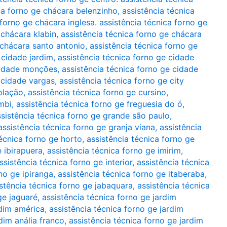
ca forno ge chácara belenzinho
,
assistência técnica
 forno ge chácara inglesa. assistência técnica forno ge
 chácara klabin
,
assistência técnica forno ge chácara
 chácara santo antonio
,
assistência técnica forno ge
 cidade jardim
,
assistência técnica forno ge cidade
 cidade monções
,
assistência técnica forno ge cidade
 cidade vargas
,
assistência técnica forno ge city
olação
,
assistência técnica forno ge cursino
,
mbi
,
assistência técnica forno ge freguesia do ó
,
ssistência técnica forno ge grande são paulo
,
assistência técnica forno ge granja viana
,
assistência
técnica forno ge horto
,
assistência técnica forno ge
e ibirapuera
,
assistência técnica forno ge imirim
,
ssistência técnica forno ge interior
,
assistência técnica
no ge ipiranga
,
assistência técnica forno ge itaberaba
,
stência técnica forno ge jabaquara
,
assistência técnica
ge jaguaré
,
assistência técnica forno ge jardim
rdim américa
,
assistência técnica forno ge jardim
dim anália franco
,
assistência técnica forno ge jardim