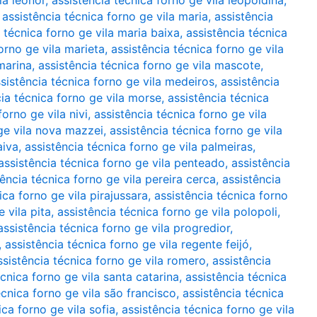
la leonor
,
assistência técnica forno ge vila leopoldina
,
,
assistência técnica forno ge vila maria
,
assistência
 técnica forno ge vila maria baixa
,
assistência técnica
orno ge vila marieta
,
assistência técnica forno ge vila
marina
,
assistência técnica forno ge vila mascote
,
sistência técnica forno ge vila medeiros
,
assistência
cia técnica forno ge vila morse
,
assistência técnica
forno ge vila nivi
,
assistência técnica forno ge vila
 ge vila nova mazzei
,
assistência técnica forno ge vila
aiva
,
assistência técnica forno ge vila palmeiras
,
assistência técnica forno ge vila penteado
,
assistência
tência técnica forno ge vila pereira cerca
,
assistência
ica forno ge vila pirajussara
,
assistência técnica forno
 vila pita
,
assistência técnica forno ge vila polopoli
,
assistência técnica forno ge vila progredior
,
,
assistência técnica forno ge vila regente feijó
,
ssistência técnica forno ge vila romero
,
assistência
écnica forno ge vila santa catarina
,
assistência técnica
écnica forno ge vila são francisco
,
assistência técnica
ica forno ge vila sofia
,
assistência técnica forno ge vila