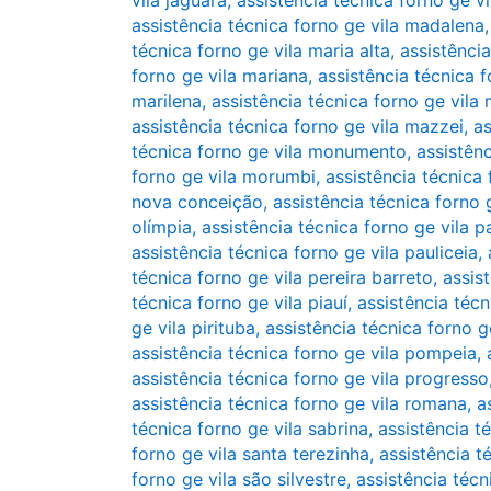
vila jaguara
,
assistência técnica forno ge vi
assistência técnica forno ge vila madalena
técnica forno ge vila maria alta
,
assistência
forno ge vila mariana
,
assistência técnica f
marilena
,
assistência técnica forno ge vila 
assistência técnica forno ge vila mazzei
,
as
técnica forno ge vila monumento
,
assistên
forno ge vila morumbi
,
assistência técnica 
nova conceição
,
assistência técnica forno
olímpia
,
assistência técnica forno ge vila p
assistência técnica forno ge vila pauliceia
,
técnica forno ge vila pereira barreto
,
assis
técnica forno ge vila piauí
,
assistência técn
ge vila pirituba
,
assistência técnica forno ge
assistência técnica forno ge vila pompeia
,
assistência técnica forno ge vila progresso
assistência técnica forno ge vila romana
,
a
técnica forno ge vila sabrina
,
assistência t
forno ge vila santa terezinha
,
assistência t
forno ge vila são silvestre
,
assistência técn