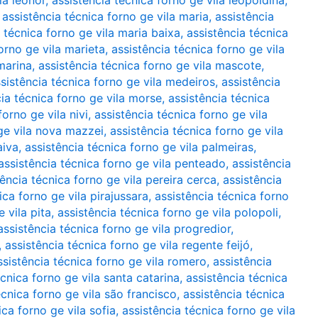
la leonor
,
assistência técnica forno ge vila leopoldina
,
,
assistência técnica forno ge vila maria
,
assistência
 técnica forno ge vila maria baixa
,
assistência técnica
orno ge vila marieta
,
assistência técnica forno ge vila
marina
,
assistência técnica forno ge vila mascote
,
sistência técnica forno ge vila medeiros
,
assistência
cia técnica forno ge vila morse
,
assistência técnica
forno ge vila nivi
,
assistência técnica forno ge vila
 ge vila nova mazzei
,
assistência técnica forno ge vila
aiva
,
assistência técnica forno ge vila palmeiras
,
assistência técnica forno ge vila penteado
,
assistência
tência técnica forno ge vila pereira cerca
,
assistência
ica forno ge vila pirajussara
,
assistência técnica forno
 vila pita
,
assistência técnica forno ge vila polopoli
,
assistência técnica forno ge vila progredior
,
,
assistência técnica forno ge vila regente feijó
,
ssistência técnica forno ge vila romero
,
assistência
écnica forno ge vila santa catarina
,
assistência técnica
écnica forno ge vila são francisco
,
assistência técnica
ica forno ge vila sofia
,
assistência técnica forno ge vila