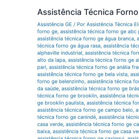
Assistência Técnica Forn
Assistência GE
/ Por
Assistência Técnica 
forno ge
,
assistência técnica forno ge abc 
assistência técnica forno ge água branca
,
técnica forno ge água rasa
,
assistência téc
alphaville industrial
,
assistência técnica for
alto da lapa
,
assistência técnica forno ge 
pari
,
assistência técnica forno ge anália fr
assistência técnica forno ge bela vista
,
ass
forno ge belenzinho
,
assistência técnica f
da saúde
,
assistência técnica forno ge brá
técnica forno ge brooklin
,
assistência técn
ge brooklin paulista
,
assistência técnica fo
assistência técnica forno ge campo belo
,
a
técnica forno ge canindé
,
assistência técni
casa verde
,
assistência técnica forno ge ca
baixa
,
assistência técnica forno ge casa v
assistência técnica forno ge caxingui
,
assis