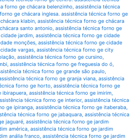
ca forno ge chácara belenzinho
,
assistência técnica
 forno ge chácara inglesa. assistência técnica forno ge
 chácara klabin
,
assistência técnica forno ge chácara
 chácara santo antonio
,
assistência técnica forno ge
 cidade jardim
,
assistência técnica forno ge cidade
 cidade monções
,
assistência técnica forno ge cidade
 cidade vargas
,
assistência técnica forno ge city
olação
,
assistência técnica forno ge cursino
,
mbi
,
assistência técnica forno ge freguesia do ó
,
ssistência técnica forno ge grande são paulo
,
assistência técnica forno ge granja viana
,
assistência
técnica forno ge horto
,
assistência técnica forno ge
e ibirapuera
,
assistência técnica forno ge imirim
,
ssistência técnica forno ge interior
,
assistência técnica
no ge ipiranga
,
assistência técnica forno ge itaberaba
,
stência técnica forno ge jabaquara
,
assistência técnica
ge jaguaré
,
assistência técnica forno ge jardim
rdim américa
,
assistência técnica forno ge jardim
dim anália franco
,
assistência técnica forno ge jardim