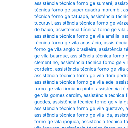
assistência técnica forno ge sumaré
,
assis
técnica forno ge super quadra morumbi
,
as
técnica forno ge tatuapé
,
assistência técn
tucuruvi
,
assistência técnica forno ge várz
de baixo
,
assistência técnica forno ge vila 
assistência técnica forno ge vila amália
,
as
técnica forno ge vila anastácio
,
assistência
forno ge vila anglo brasileira
,
assistência t
ge vila buarque
,
assistência técnica forno g
clementino
,
assistência técnica forno ge v
cordeiro
,
assistência técnica forno ge vila 
assistência técnica forno ge vila dom pedro
assistência técnica forno ge vila ede
,
assis
forno ge vila firmiano pinto
,
assistência té
ge vila gomes cardim
,
assistência técnica 
guedes
,
assistência técnica forno ge vila g
assistência técnica forno ge vila gustavo
,
a
assistência técnica forno ge vila ida
,
assist
forno ge vila ipojuca
,
assistência técnica f