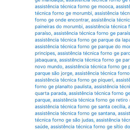
assistência técnica forno ge mooca
,
assist
técnica forno ge morumbi
,
assistência téc
forno ge onde encontrar
,
assistência técn
paineiras do morumbi
,
assistência técnica 
paraíso
,
assistência técnica forno ge para
assistência técnica forno ge parque da lap
assistência técnica forno ge parque do mo
principes
,
assistência técnica forno ge par
jabaquara
,
assistência técnica forno ge p
novo mundo
,
assistência técnica forno ge
parque são jorge
,
assistência técnica forn
assistência técnica forno ge piqueri
,
assist
forno ge planalto paulista
,
assistência téc
quarta parada
,
assistência técnica forno g
parque
,
assistência técnica forno ge retir
assistência técnica forno ge santa cecília
,
assistência técnica forno ge santana
,
assis
técnica forno ge são judas
,
assistência téc
saúde
,
assistência técnica forno ge sítio 