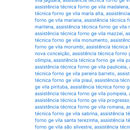
vila jaguara
,
assistência técnica forno ge vi
assistência técnica forno ge vila madalena
técnica forno ge vila maria alta
,
assistência
forno ge vila mariana
,
assistência técnica f
marilena
,
assistência técnica forno ge vila 
assistência técnica forno ge vila mazzei
,
as
técnica forno ge vila monumento
,
assistên
forno ge vila morumbi
,
assistência técnica 
nova conceição
,
assistência técnica forno
olímpia
,
assistência técnica forno ge vila p
assistência técnica forno ge vila pauliceia
,
técnica forno ge vila pereira barreto
,
assis
técnica forno ge vila piauí
,
assistência técn
ge vila pirituba
,
assistência técnica forno ge
assistência técnica forno ge vila pompeia
,
assistência técnica forno ge vila progresso
assistência técnica forno ge vila romana
,
a
técnica forno ge vila sabrina
,
assistência t
forno ge vila santa terezinha
,
assistência t
forno ge vila são silvestre
,
assistência técn