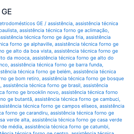
o GE
Eletrodomésticos GE
/
assistência
,
assistência técnica
paulista
,
assistência técnica forno ge aclimação
,
assistência técnica forno ge água fria
,
assistência
nica forno ge alphaville
,
assistência técnica forno ge
no ge alto da boa vista
,
assistência técnica forno ge
alto da mooca
,
assistência técnica forno ge alto do
anco
,
assistência técnica forno ge barra funda
,
istência técnica forno ge belém
,
assistência técnica
orno ge bom retiro
,
assistência técnica forno ge bosque
s
,
assistência técnica forno ge brasil
,
assistência
ica forno ge brooklin novo
,
assistência técnica forno
rno ge butantã
,
assistência técnica forno ge cambuci
,
ssistência técnica forno ge campos elíseos
,
assistência
ca forno ge carandiru
,
assistência técnica forno ge
sa verde alta
,
assistência técnica forno ge casa verde
erde média
,
assistência técnica forno ge catumbi
,
tência técnica forno ge centro. assistência técnica