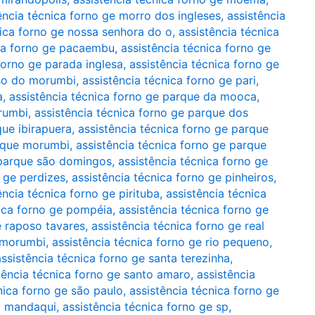
ência técnica forno ge morro dos ingleses
,
assistência
nica forno ge nossa senhora do o
,
assistência técnica
ica forno ge pacaembu
,
assistência técnica forno ge
forno ge parada inglesa
,
assistência técnica forno ge
íso do morumbi
,
assistência técnica forno ge pari
,
a
,
assistência técnica forno ge parque da mooca
,
rumbi
,
assistência técnica forno ge parque dos
que ibirapuera
,
assistência técnica forno ge parque
arque morumbi
,
assistência técnica forno ge parque
 parque são domingos
,
assistência técnica forno ge
o ge perdizes
,
assistência técnica forno ge pinheiros
,
ência técnica forno ge pirituba
,
assistência técnica
nica forno ge pompéia
,
assistência técnica forno ge
e raposo tavares
,
assistência técnica forno ge real
o morumbi
,
assistência técnica forno ge rio pequeno
,
assistência técnica forno ge santa terezinha
,
tência técnica forno ge santo amaro
,
assistência
nica forno ge são paulo
,
assistência técnica forno ge
do mandaqui
,
assistência técnica forno ge sp
,