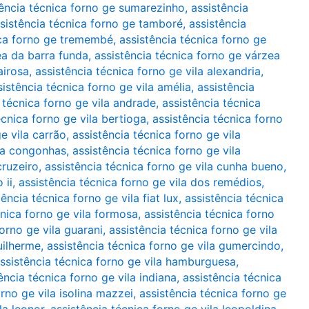
tência técnica forno ge sumarezinho
,
assistência
sistência técnica forno ge tamboré
,
assistência
ica forno ge tremembé
,
assistência técnica forno ge
ea da barra funda
,
assistência técnica forno ge várzea
airosa
,
assistência técnica forno ge vila alexandria
,
sistência técnica forno ge vila amélia
,
assistência
 técnica forno ge vila andrade
,
assistência técnica
écnica forno ge vila bertioga
,
assistência técnica forno
e vila carrão
,
assistência técnica forno ge vila
ila congonhas
,
assistência técnica forno ge vila
cruzeiro
,
assistência técnica forno ge vila cunha bueno
,
 ii
,
assistência técnica forno ge vila dos remédios
,
tência técnica forno ge vila fiat lux
,
assistência técnica
cnica forno ge vila formosa
,
assistência técnica forno
forno ge vila guarani
,
assistência técnica forno ge vila
uilherme
,
assistência técnica forno ge vila gumercindo
,
ssistência técnica forno ge vila hamburguesa
,
ência técnica forno ge vila indiana
,
assistência técnica
orno ge vila isolina mazzei
,
assistência técnica forno ge