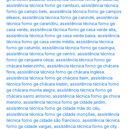
assistência técnica forno ge cambuci
,
assistência técnica
forno ge campo belo
,
assistência técnica forno ge campos
elíseos
,
assistência técnica forno ge canindé
,
assistência
técnica forno ge carandiru
,
assistência técnica forno ge
casa verde
,
assistência técnica forno ge casa verde alta
,
assistência técnica forno ge casa verde baixa
,
assistência
técnica forno ge casa verde média
,
assistência técnica
forno ge catumbi
,
assistência técnica forno ge caxingui
,
assistência técnica forno ge centro. assistência técnica
forno ge cerqueira césar
,
assistência técnica forno ge
chácara belenzinho
,
assistência técnica forno ge chácara
flora
,
assistência técnica forno ge chácara inglesa.
assistência técnica forno ge chácara itaim
,
assistência
técnica forno ge chácara klabin
,
assistência técnica forno
ge chácara monte alegre
,
assistência técnica forno ge
chácara santo antonio
,
assistência técnica forno ge chora
menino
,
assistência técnica forno ge cidade jardim
,
assistência técnica forno ge cidade mãe do céu
,
assistência técnica forno ge cidade monções
,
assistência
técnica forno ge cidade são francisco
,
assistência técnica
forno ge cidade vargas
,
assistência técnica forno ge city