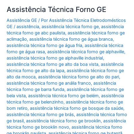
Assistência Técnica Forno GE
Assistência GE
/ Por
Assistência Técnica Eletrodomésticos
GE
/
assistência
,
assistência técnica forno ge
,
assistência
técnica forno ge abc paulista
,
assistência técnica forno ge
aclimação
,
assistência técnica forno ge água branca
,
assistência técnica forno ge água fria
,
assistência técnica
forno ge água rasa
,
assistência técnica forno ge alphaville
,
assistência técnica forno ge alphaville industrial
,
assistência técnica forno ge alto da boa vista
,
assistência
técnica forno ge alto da lapa
,
assistência técnica forno ge
alto da mooca
,
assistência técnica forno ge alto do pari
,
assistência técnica forno ge anália franco
,
assistência
técnica forno ge barra funda
,
assistência técnica forno ge
bela vista
,
assistência técnica forno ge belém
,
assistência
técnica forno ge belenzinho
,
assistência técnica forno ge
bom retiro
,
assistência técnica forno ge bosque da saúde
,
assistência técnica forno ge brás
,
assistência técnica forno
ge brasil
,
assistência técnica forno ge brooklin
,
assistência
técnica forno ge brooklin novo
,
assistência técnica forno
ge brooklin paulista
,
assistência técnica forno ge butantã
,