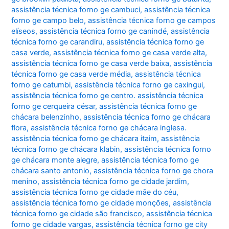
assistência técnica forno ge cambuci
,
assistência técnica
forno ge campo belo
,
assistência técnica forno ge campos
elíseos
,
assistência técnica forno ge canindé
,
assistência
técnica forno ge carandiru
,
assistência técnica forno ge
casa verde
,
assistência técnica forno ge casa verde alta
,
assistência técnica forno ge casa verde baixa
,
assistência
técnica forno ge casa verde média
,
assistência técnica
forno ge catumbi
,
assistência técnica forno ge caxingui
,
assistência técnica forno ge centro. assistência técnica
forno ge cerqueira césar
,
assistência técnica forno ge
chácara belenzinho
,
assistência técnica forno ge chácara
flora
,
assistência técnica forno ge chácara inglesa.
assistência técnica forno ge chácara itaim
,
assistência
técnica forno ge chácara klabin
,
assistência técnica forno
ge chácara monte alegre
,
assistência técnica forno ge
chácara santo antonio
,
assistência técnica forno ge chora
menino
,
assistência técnica forno ge cidade jardim
,
assistência técnica forno ge cidade mãe do céu
,
assistência técnica forno ge cidade monções
,
assistência
técnica forno ge cidade são francisco
,
assistência técnica
forno ge cidade vargas
,
assistência técnica forno ge city