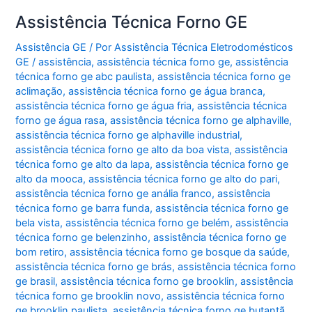
Assistência Técnica Forno GE
Assistência GE
/ Por
Assistência Técnica Eletrodomésticos
GE
/
assistência
,
assistência técnica forno ge
,
assistência
técnica forno ge abc paulista
,
assistência técnica forno ge
aclimação
,
assistência técnica forno ge água branca
,
assistência técnica forno ge água fria
,
assistência técnica
forno ge água rasa
,
assistência técnica forno ge alphaville
,
assistência técnica forno ge alphaville industrial
,
assistência técnica forno ge alto da boa vista
,
assistência
técnica forno ge alto da lapa
,
assistência técnica forno ge
alto da mooca
,
assistência técnica forno ge alto do pari
,
assistência técnica forno ge anália franco
,
assistência
técnica forno ge barra funda
,
assistência técnica forno ge
bela vista
,
assistência técnica forno ge belém
,
assistência
técnica forno ge belenzinho
,
assistência técnica forno ge
bom retiro
,
assistência técnica forno ge bosque da saúde
,
assistência técnica forno ge brás
,
assistência técnica forno
ge brasil
,
assistência técnica forno ge brooklin
,
assistência
técnica forno ge brooklin novo
,
assistência técnica forno
ge brooklin paulista
,
assistência técnica forno ge butantã
,