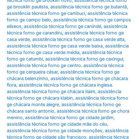
técnica forno ge brooklin novo
,
assistência técnica forno
ge brooklin paulista
,
assistência técnica forno ge butantã
,
assistência técnica forno ge cambuci
,
assistência técnica
forno ge campo belo
,
assistência técnica forno ge campos
elíseos
,
assistência técnica forno ge canindé
,
assistência
técnica forno ge carandiru
,
assistência técnica forno ge
casa verde
,
assistência técnica forno ge casa verde alta
,
assistência técnica forno ge casa verde baixa
,
assistência
técnica forno ge casa verde média
,
assistência técnica
forno ge catumbi
,
assistência técnica forno ge caxingui
,
assistência técnica forno ge centro. assistência técnica
forno ge cerqueira césar
,
assistência técnica forno ge
chácara belenzinho
,
assistência técnica forno ge chácara
flora
,
assistência técnica forno ge chácara inglesa.
assistência técnica forno ge chácara itaim
,
assistência
técnica forno ge chácara klabin
,
assistência técnica forno
ge chácara monte alegre
,
assistência técnica forno ge
chácara santo antonio
,
assistência técnica forno ge chora
menino
,
assistência técnica forno ge cidade jardim
,
assistência técnica forno ge cidade mãe do céu
,
assistência técnica forno ge cidade monções
,
assistência
técnica forno ge cidade são francisco
,
assistência técnica