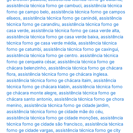
assistência técnica forno ge cambuci
,
assistência técnica
forno ge campo belo
,
assistência técnica forno ge campos
elíseos
,
assistência técnica forno ge canindé
,
assistência
técnica forno ge carandiru
,
assistência técnica forno ge
casa verde
,
assistência técnica forno ge casa verde alta
,
assistência técnica forno ge casa verde baixa
,
assistência
técnica forno ge casa verde média
,
assistência técnica
forno ge catumbi
,
assistência técnica forno ge caxingui
,
assistência técnica forno ge centro. assistência técnica
forno ge cerqueira césar
,
assistência técnica forno ge
chácara belenzinho
,
assistência técnica forno ge chácara
flora
,
assistência técnica forno ge chácara inglesa.
assistência técnica forno ge chácara itaim
,
assistência
técnica forno ge chácara klabin
,
assistência técnica forno
ge chácara monte alegre
,
assistência técnica forno ge
chácara santo antonio
,
assistência técnica forno ge chora
menino
,
assistência técnica forno ge cidade jardim
,
assistência técnica forno ge cidade mãe do céu
,
assistência técnica forno ge cidade monções
,
assistência
técnica forno ge cidade são francisco
,
assistência técnica
forno ge cidade vargas
,
assistência técnica forno ge city