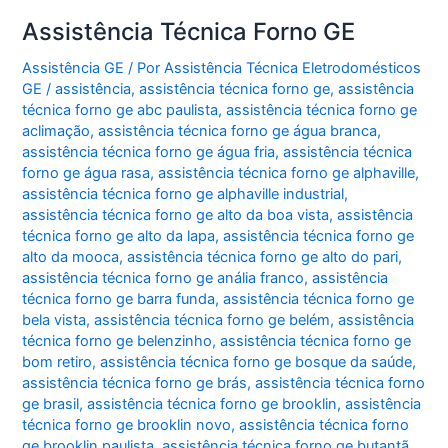
Assistência Técnica Forno GE
Assistência GE
/ Por
Assistência Técnica Eletrodomésticos
GE
/
assistência
,
assistência técnica forno ge
,
assistência
técnica forno ge abc paulista
,
assistência técnica forno ge
aclimação
,
assistência técnica forno ge água branca
,
assistência técnica forno ge água fria
,
assistência técnica
forno ge água rasa
,
assistência técnica forno ge alphaville
,
assistência técnica forno ge alphaville industrial
,
assistência técnica forno ge alto da boa vista
,
assistência
técnica forno ge alto da lapa
,
assistência técnica forno ge
alto da mooca
,
assistência técnica forno ge alto do pari
,
assistência técnica forno ge anália franco
,
assistência
técnica forno ge barra funda
,
assistência técnica forno ge
bela vista
,
assistência técnica forno ge belém
,
assistência
técnica forno ge belenzinho
,
assistência técnica forno ge
bom retiro
,
assistência técnica forno ge bosque da saúde
,
assistência técnica forno ge brás
,
assistência técnica forno
ge brasil
,
assistência técnica forno ge brooklin
,
assistência
técnica forno ge brooklin novo
,
assistência técnica forno
ge brooklin paulista
,
assistência técnica forno ge butantã
,