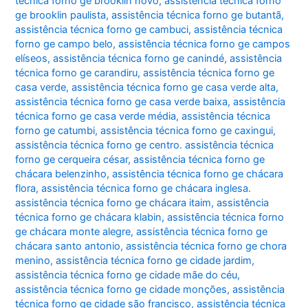
técnica forno ge brooklin novo
,
assistência técnica forno
ge brooklin paulista
,
assistência técnica forno ge butantã
,
assistência técnica forno ge cambuci
,
assistência técnica
forno ge campo belo
,
assistência técnica forno ge campos
elíseos
,
assistência técnica forno ge canindé
,
assistência
técnica forno ge carandiru
,
assistência técnica forno ge
casa verde
,
assistência técnica forno ge casa verde alta
,
assistência técnica forno ge casa verde baixa
,
assistência
técnica forno ge casa verde média
,
assistência técnica
forno ge catumbi
,
assistência técnica forno ge caxingui
,
assistência técnica forno ge centro. assistência técnica
forno ge cerqueira césar
,
assistência técnica forno ge
chácara belenzinho
,
assistência técnica forno ge chácara
flora
,
assistência técnica forno ge chácara inglesa.
assistência técnica forno ge chácara itaim
,
assistência
técnica forno ge chácara klabin
,
assistência técnica forno
ge chácara monte alegre
,
assistência técnica forno ge
chácara santo antonio
,
assistência técnica forno ge chora
menino
,
assistência técnica forno ge cidade jardim
,
assistência técnica forno ge cidade mãe do céu
,
assistência técnica forno ge cidade monções
,
assistência
técnica forno ge cidade são francisco
,
assistência técnica