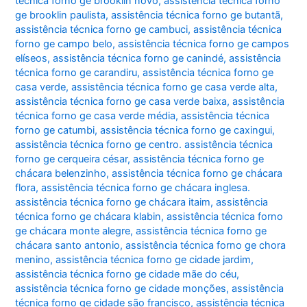
técnica forno ge brooklin novo
,
assistência técnica forno
ge brooklin paulista
,
assistência técnica forno ge butantã
,
assistência técnica forno ge cambuci
,
assistência técnica
forno ge campo belo
,
assistência técnica forno ge campos
elíseos
,
assistência técnica forno ge canindé
,
assistência
técnica forno ge carandiru
,
assistência técnica forno ge
casa verde
,
assistência técnica forno ge casa verde alta
,
assistência técnica forno ge casa verde baixa
,
assistência
técnica forno ge casa verde média
,
assistência técnica
forno ge catumbi
,
assistência técnica forno ge caxingui
,
assistência técnica forno ge centro. assistência técnica
forno ge cerqueira césar
,
assistência técnica forno ge
chácara belenzinho
,
assistência técnica forno ge chácara
flora
,
assistência técnica forno ge chácara inglesa.
assistência técnica forno ge chácara itaim
,
assistência
técnica forno ge chácara klabin
,
assistência técnica forno
ge chácara monte alegre
,
assistência técnica forno ge
chácara santo antonio
,
assistência técnica forno ge chora
menino
,
assistência técnica forno ge cidade jardim
,
assistência técnica forno ge cidade mãe do céu
,
assistência técnica forno ge cidade monções
,
assistência
técnica forno ge cidade são francisco
,
assistência técnica