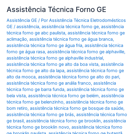
Assistência Técnica Forno GE
Assistência GE
/ Por
Assistência Técnica Eletrodomésticos
GE
/
assistência
,
assistência técnica forno ge
,
assistência
técnica forno ge abc paulista
,
assistência técnica forno ge
aclimação
,
assistência técnica forno ge água branca
,
assistência técnica forno ge água fria
,
assistência técnica
forno ge água rasa
,
assistência técnica forno ge alphaville
,
assistência técnica forno ge alphaville industrial
,
assistência técnica forno ge alto da boa vista
,
assistência
técnica forno ge alto da lapa
,
assistência técnica forno ge
alto da mooca
,
assistência técnica forno ge alto do pari
,
assistência técnica forno ge anália franco
,
assistência
técnica forno ge barra funda
,
assistência técnica forno ge
bela vista
,
assistência técnica forno ge belém
,
assistência
técnica forno ge belenzinho
,
assistência técnica forno ge
bom retiro
,
assistência técnica forno ge bosque da saúde
,
assistência técnica forno ge brás
,
assistência técnica forno
ge brasil
,
assistência técnica forno ge brooklin
,
assistência
técnica forno ge brooklin novo
,
assistência técnica forno
ge brooklin paulista
,
assistência técnica forno ge butantã
,