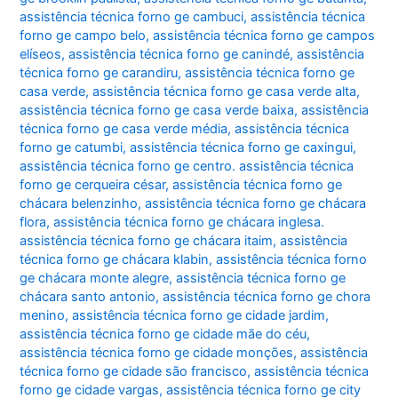
assistência técnica forno ge cambuci
,
assistência técnica
forno ge campo belo
,
assistência técnica forno ge campos
elíseos
,
assistência técnica forno ge canindé
,
assistência
técnica forno ge carandiru
,
assistência técnica forno ge
casa verde
,
assistência técnica forno ge casa verde alta
,
assistência técnica forno ge casa verde baixa
,
assistência
técnica forno ge casa verde média
,
assistência técnica
forno ge catumbi
,
assistência técnica forno ge caxingui
,
assistência técnica forno ge centro. assistência técnica
forno ge cerqueira césar
,
assistência técnica forno ge
chácara belenzinho
,
assistência técnica forno ge chácara
flora
,
assistência técnica forno ge chácara inglesa.
assistência técnica forno ge chácara itaim
,
assistência
técnica forno ge chácara klabin
,
assistência técnica forno
ge chácara monte alegre
,
assistência técnica forno ge
chácara santo antonio
,
assistência técnica forno ge chora
menino
,
assistência técnica forno ge cidade jardim
,
assistência técnica forno ge cidade mãe do céu
,
assistência técnica forno ge cidade monções
,
assistência
técnica forno ge cidade são francisco
,
assistência técnica
forno ge cidade vargas
,
assistência técnica forno ge city