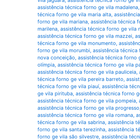
vila jaguara
,
assistência técnica forno ge vi
assistência técnica forno ge vila madalena
técnica forno ge vila maria alta
,
assistência
forno ge vila mariana
,
assistência técnica f
marilena
,
assistência técnica forno ge vila 
assistência técnica forno ge vila mazzei
,
as
técnica forno ge vila monumento
,
assistên
forno ge vila morumbi
,
assistência técnica 
nova conceição
,
assistência técnica forno
olímpia
,
assistência técnica forno ge vila p
assistência técnica forno ge vila pauliceia
,
técnica forno ge vila pereira barreto
,
assis
técnica forno ge vila piauí
,
assistência técn
ge vila pirituba
,
assistência técnica forno ge
assistência técnica forno ge vila pompeia
,
assistência técnica forno ge vila progresso
assistência técnica forno ge vila romana
,
a
técnica forno ge vila sabrina
,
assistência t
forno ge vila santa terezinha
,
assistência t
forno ge vila são silvestre
,
assistência técn