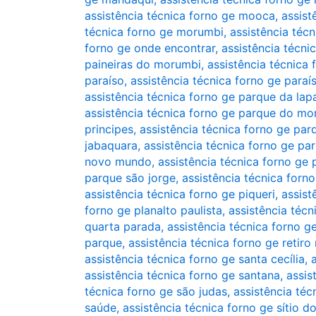
assistência técnica forno ge mooca
,
assist
técnica forno ge morumbi
,
assistência téc
forno ge onde encontrar
,
assistência técn
paineiras do morumbi
,
assistência técnica 
paraíso
,
assistência técnica forno ge para
assistência técnica forno ge parque da lap
assistência técnica forno ge parque do mo
principes
,
assistência técnica forno ge par
jabaquara
,
assistência técnica forno ge p
novo mundo
,
assistência técnica forno ge
parque são jorge
,
assistência técnica forn
assistência técnica forno ge piqueri
,
assist
forno ge planalto paulista
,
assistência téc
quarta parada
,
assistência técnica forno g
parque
,
assistência técnica forno ge retir
assistência técnica forno ge santa cecília
,
assistência técnica forno ge santana
,
assis
técnica forno ge são judas
,
assistência téc
saúde
,
assistência técnica forno ge sítio 