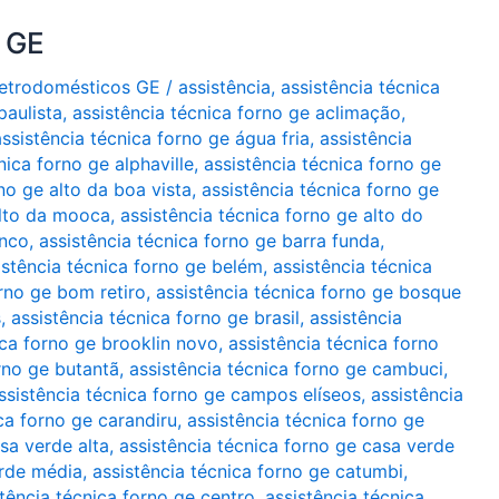
o GE
Eletrodomésticos GE
/
assistência
,
assistência técnica
paulista
,
assistência técnica forno ge aclimação
,
assistência técnica forno ge água fria
,
assistência
nica forno ge alphaville
,
assistência técnica forno ge
no ge alto da boa vista
,
assistência técnica forno ge
alto da mooca
,
assistência técnica forno ge alto do
anco
,
assistência técnica forno ge barra funda
,
istência técnica forno ge belém
,
assistência técnica
orno ge bom retiro
,
assistência técnica forno ge bosque
s
,
assistência técnica forno ge brasil
,
assistência
ica forno ge brooklin novo
,
assistência técnica forno
rno ge butantã
,
assistência técnica forno ge cambuci
,
ssistência técnica forno ge campos elíseos
,
assistência
ca forno ge carandiru
,
assistência técnica forno ge
sa verde alta
,
assistência técnica forno ge casa verde
erde média
,
assistência técnica forno ge catumbi
,
tência técnica forno ge centro. assistência técnica