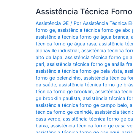
Assistência Técnica Forn
Assistência GE
/ Por
Assistência Técnica 
forno ge
,
assistência técnica forno ge abc 
assistência técnica forno ge água branca
,
técnica forno ge água rasa
,
assistência téc
alphaville industrial
,
assistência técnica for
alto da lapa
,
assistência técnica forno ge 
pari
,
assistência técnica forno ge anália fr
assistência técnica forno ge bela vista
,
ass
forno ge belenzinho
,
assistência técnica f
da saúde
,
assistência técnica forno ge brá
técnica forno ge brooklin
,
assistência técn
ge brooklin paulista
,
assistência técnica fo
assistência técnica forno ge campo belo
,
a
técnica forno ge canindé
,
assistência técni
casa verde
,
assistência técnica forno ge ca
baixa
,
assistência técnica forno ge casa v
assistência técnica forno ge caxingui
,
assis