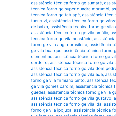
assistência técnica forno ge sumaré
,
assis
técnica forno ge super quadra morumbi
,
as
técnica forno ge tatuapé
,
assistência técn
tucuruvi
,
assistência técnica forno ge várz
de baixo
,
assistência técnica forno ge vila 
assistência técnica forno ge vila amália
,
as
técnica forno ge vila anastácio
,
assistência
forno ge vila anglo brasileira
,
assistência t
ge vila buarque
,
assistência técnica forno g
clementino
,
assistência técnica forno ge v
cordeiro
,
assistência técnica forno ge vila 
assistência técnica forno ge vila dom pedro
assistência técnica forno ge vila ede
,
assis
forno ge vila firmiano pinto
,
assistência té
ge vila gomes cardim
,
assistência técnica 
guedes
,
assistência técnica forno ge vila g
assistência técnica forno ge vila gustavo
,
a
assistência técnica forno ge vila ida
,
assist
forno ge vila ipojuca
,
assistência técnica f