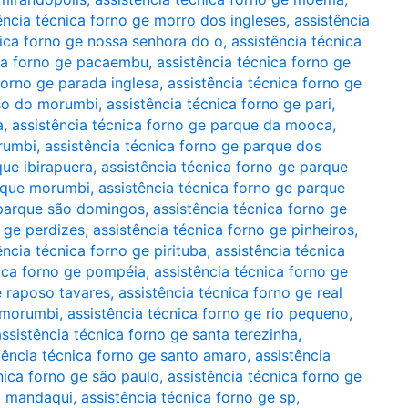
ência técnica forno ge morro dos ingleses
,
assistência
nica forno ge nossa senhora do o
,
assistência técnica
ica forno ge pacaembu
,
assistência técnica forno ge
forno ge parada inglesa
,
assistência técnica forno ge
íso do morumbi
,
assistência técnica forno ge pari
,
a
,
assistência técnica forno ge parque da mooca
,
rumbi
,
assistência técnica forno ge parque dos
que ibirapuera
,
assistência técnica forno ge parque
arque morumbi
,
assistência técnica forno ge parque
 parque são domingos
,
assistência técnica forno ge
o ge perdizes
,
assistência técnica forno ge pinheiros
,
ência técnica forno ge pirituba
,
assistência técnica
nica forno ge pompéia
,
assistência técnica forno ge
e raposo tavares
,
assistência técnica forno ge real
o morumbi
,
assistência técnica forno ge rio pequeno
,
assistência técnica forno ge santa terezinha
,
tência técnica forno ge santo amaro
,
assistência
nica forno ge são paulo
,
assistência técnica forno ge
do mandaqui
,
assistência técnica forno ge sp
,