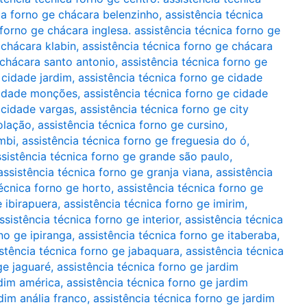
ca forno ge chácara belenzinho
,
assistência técnica
 forno ge chácara inglesa. assistência técnica forno ge
 chácara klabin
,
assistência técnica forno ge chácara
 chácara santo antonio
,
assistência técnica forno ge
 cidade jardim
,
assistência técnica forno ge cidade
 cidade monções
,
assistência técnica forno ge cidade
 cidade vargas
,
assistência técnica forno ge city
olação
,
assistência técnica forno ge cursino
,
mbi
,
assistência técnica forno ge freguesia do ó
,
ssistência técnica forno ge grande são paulo
,
assistência técnica forno ge granja viana
,
assistência
técnica forno ge horto
,
assistência técnica forno ge
e ibirapuera
,
assistência técnica forno ge imirim
,
ssistência técnica forno ge interior
,
assistência técnica
no ge ipiranga
,
assistência técnica forno ge itaberaba
,
stência técnica forno ge jabaquara
,
assistência técnica
ge jaguaré
,
assistência técnica forno ge jardim
rdim américa
,
assistência técnica forno ge jardim
dim anália franco
,
assistência técnica forno ge jardim