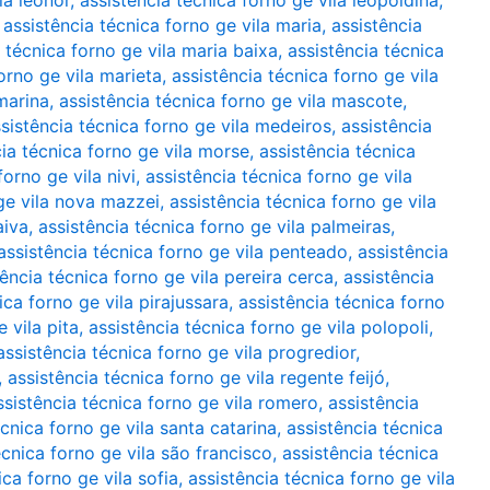
la leonor
,
assistência técnica forno ge vila leopoldina
,
,
assistência técnica forno ge vila maria
,
assistência
 técnica forno ge vila maria baixa
,
assistência técnica
orno ge vila marieta
,
assistência técnica forno ge vila
marina
,
assistência técnica forno ge vila mascote
,
sistência técnica forno ge vila medeiros
,
assistência
cia técnica forno ge vila morse
,
assistência técnica
forno ge vila nivi
,
assistência técnica forno ge vila
 ge vila nova mazzei
,
assistência técnica forno ge vila
aiva
,
assistência técnica forno ge vila palmeiras
,
assistência técnica forno ge vila penteado
,
assistência
tência técnica forno ge vila pereira cerca
,
assistência
ica forno ge vila pirajussara
,
assistência técnica forno
 vila pita
,
assistência técnica forno ge vila polopoli
,
assistência técnica forno ge vila progredior
,
,
assistência técnica forno ge vila regente feijó
,
ssistência técnica forno ge vila romero
,
assistência
écnica forno ge vila santa catarina
,
assistência técnica
écnica forno ge vila são francisco
,
assistência técnica
ica forno ge vila sofia
,
assistência técnica forno ge vila