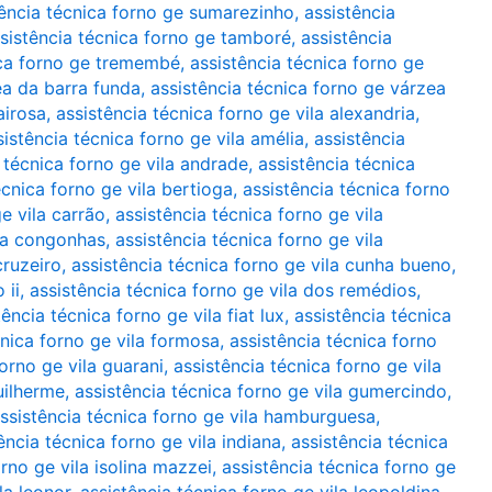
tência técnica forno ge sumarezinho
,
assistência
sistência técnica forno ge tamboré
,
assistência
ica forno ge tremembé
,
assistência técnica forno ge
ea da barra funda
,
assistência técnica forno ge várzea
airosa
,
assistência técnica forno ge vila alexandria
,
sistência técnica forno ge vila amélia
,
assistência
 técnica forno ge vila andrade
,
assistência técnica
écnica forno ge vila bertioga
,
assistência técnica forno
e vila carrão
,
assistência técnica forno ge vila
ila congonhas
,
assistência técnica forno ge vila
cruzeiro
,
assistência técnica forno ge vila cunha bueno
,
 ii
,
assistência técnica forno ge vila dos remédios
,
tência técnica forno ge vila fiat lux
,
assistência técnica
cnica forno ge vila formosa
,
assistência técnica forno
forno ge vila guarani
,
assistência técnica forno ge vila
uilherme
,
assistência técnica forno ge vila gumercindo
,
ssistência técnica forno ge vila hamburguesa
,
ência técnica forno ge vila indiana
,
assistência técnica
orno ge vila isolina mazzei
,
assistência técnica forno ge