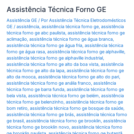
Assistência Técnica Forno GE
Assistência GE
/ Por
Assistência Técnica Eletrodomésticos
GE
/
assistência
,
assistência técnica forno ge
,
assistência
técnica forno ge abc paulista
,
assistência técnica forno ge
aclimação
,
assistência técnica forno ge água branca
,
assistência técnica forno ge água fria
,
assistência técnica
forno ge água rasa
,
assistência técnica forno ge alphaville
,
assistência técnica forno ge alphaville industrial
,
assistência técnica forno ge alto da boa vista
,
assistência
técnica forno ge alto da lapa
,
assistência técnica forno ge
alto da mooca
,
assistência técnica forno ge alto do pari
,
assistência técnica forno ge anália franco
,
assistência
técnica forno ge barra funda
,
assistência técnica forno ge
bela vista
,
assistência técnica forno ge belém
,
assistência
técnica forno ge belenzinho
,
assistência técnica forno ge
bom retiro
,
assistência técnica forno ge bosque da saúde
,
assistência técnica forno ge brás
,
assistência técnica forno
ge brasil
,
assistência técnica forno ge brooklin
,
assistência
técnica forno ge brooklin novo
,
assistência técnica forno
ge brooklin paulista
,
assistência técnica forno ge butantã
,