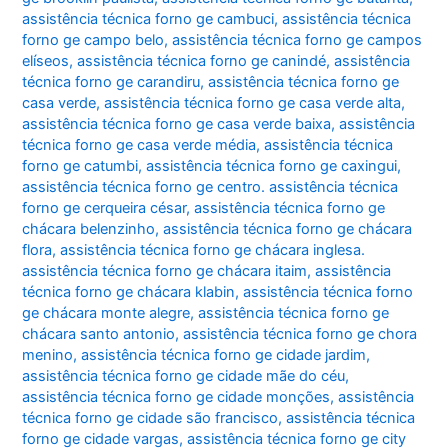
assistência técnica forno ge cambuci
,
assistência técnica
forno ge campo belo
,
assistência técnica forno ge campos
elíseos
,
assistência técnica forno ge canindé
,
assistência
técnica forno ge carandiru
,
assistência técnica forno ge
casa verde
,
assistência técnica forno ge casa verde alta
,
assistência técnica forno ge casa verde baixa
,
assistência
técnica forno ge casa verde média
,
assistência técnica
forno ge catumbi
,
assistência técnica forno ge caxingui
,
assistência técnica forno ge centro. assistência técnica
forno ge cerqueira césar
,
assistência técnica forno ge
chácara belenzinho
,
assistência técnica forno ge chácara
flora
,
assistência técnica forno ge chácara inglesa.
assistência técnica forno ge chácara itaim
,
assistência
técnica forno ge chácara klabin
,
assistência técnica forno
ge chácara monte alegre
,
assistência técnica forno ge
chácara santo antonio
,
assistência técnica forno ge chora
menino
,
assistência técnica forno ge cidade jardim
,
assistência técnica forno ge cidade mãe do céu
,
assistência técnica forno ge cidade monções
,
assistência
técnica forno ge cidade são francisco
,
assistência técnica
forno ge cidade vargas
,
assistência técnica forno ge city