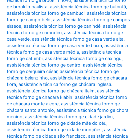
técnica forno ge brooklin novo
,
assistência técnica forno
ge brooklin paulista
,
assistência técnica forno ge butantã
,
assistência técnica forno ge cambuci
,
assistência técnica
forno ge campo belo
,
assistência técnica forno ge campos
elíseos
,
assistência técnica forno ge canindé
,
assistência
técnica forno ge carandiru
,
assistência técnica forno ge
casa verde
,
assistência técnica forno ge casa verde alta
,
assistência técnica forno ge casa verde baixa
,
assistência
técnica forno ge casa verde média
,
assistência técnica
forno ge catumbi
,
assistência técnica forno ge caxingui
,
assistência técnica forno ge centro. assistência técnica
forno ge cerqueira césar
,
assistência técnica forno ge
chácara belenzinho
,
assistência técnica forno ge chácara
flora
,
assistência técnica forno ge chácara inglesa.
assistência técnica forno ge chácara itaim
,
assistência
técnica forno ge chácara klabin
,
assistência técnica forno
ge chácara monte alegre
,
assistência técnica forno ge
chácara santo antonio
,
assistência técnica forno ge chora
menino
,
assistência técnica forno ge cidade jardim
,
assistência técnica forno ge cidade mãe do céu
,
assistência técnica forno ge cidade monções
,
assistência
técnica forno ge cidade são francisco
,
assistência técnica