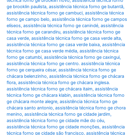
técnica forno ge brooklin novo
,
assistência técnica forno
ge brooklin paulista
,
assistência técnica forno ge butantã
,
assistência técnica forno ge cambuci
,
assistência técnica
forno ge campo belo
,
assistência técnica forno ge campos
elíseos
,
assistência técnica forno ge canindé
,
assistência
técnica forno ge carandiru
,
assistência técnica forno ge
casa verde
,
assistência técnica forno ge casa verde alta
,
assistência técnica forno ge casa verde baixa
,
assistência
técnica forno ge casa verde média
,
assistência técnica
forno ge catumbi
,
assistência técnica forno ge caxingui
,
assistência técnica forno ge centro. assistência técnica
forno ge cerqueira césar
,
assistência técnica forno ge
chácara belenzinho
,
assistência técnica forno ge chácara
flora
,
assistência técnica forno ge chácara inglesa.
assistência técnica forno ge chácara itaim
,
assistência
técnica forno ge chácara klabin
,
assistência técnica forno
ge chácara monte alegre
,
assistência técnica forno ge
chácara santo antonio
,
assistência técnica forno ge chora
menino
,
assistência técnica forno ge cidade jardim
,
assistência técnica forno ge cidade mãe do céu
,
assistência técnica forno ge cidade monções
,
assistência
técnica forno ge cidade são francisco
,
assistência técnica