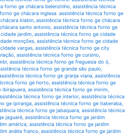
ca forno ge chácara belenzinho
,
assistência técnica
 forno ge chácara inglesa. assistência técnica forno ge
 chácara klabin
,
assistência técnica forno ge chácara
 chácara santo antonio
,
assistência técnica forno ge
 cidade jardim
,
assistência técnica forno ge cidade
 cidade monções
,
assistência técnica forno ge cidade
 cidade vargas
,
assistência técnica forno ge city
olação
,
assistência técnica forno ge cursino
,
mbi
,
assistência técnica forno ge freguesia do ó
,
ssistência técnica forno ge grande são paulo
,
assistência técnica forno ge granja viana
,
assistência
técnica forno ge horto
,
assistência técnica forno ge
e ibirapuera
,
assistência técnica forno ge imirim
,
ssistência técnica forno ge interior
,
assistência técnica
no ge ipiranga
,
assistência técnica forno ge itaberaba
,
stência técnica forno ge jabaquara
,
assistência técnica
ge jaguaré
,
assistência técnica forno ge jardim
rdim américa
,
assistência técnica forno ge jardim
dim anália franco
,
assistência técnica forno ge jardim