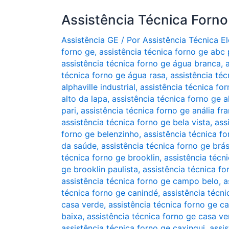
Assistência Técnica Forn
Assistência GE
/ Por
Assistência Técnica 
forno ge
,
assistência técnica forno ge abc 
assistência técnica forno ge água branca
,
técnica forno ge água rasa
,
assistência téc
alphaville industrial
,
assistência técnica for
alto da lapa
,
assistência técnica forno ge 
pari
,
assistência técnica forno ge anália fr
assistência técnica forno ge bela vista
,
ass
forno ge belenzinho
,
assistência técnica f
da saúde
,
assistência técnica forno ge brá
técnica forno ge brooklin
,
assistência técn
ge brooklin paulista
,
assistência técnica fo
assistência técnica forno ge campo belo
,
a
técnica forno ge canindé
,
assistência técni
casa verde
,
assistência técnica forno ge ca
baixa
,
assistência técnica forno ge casa v
assistência técnica forno ge caxingui
,
assis