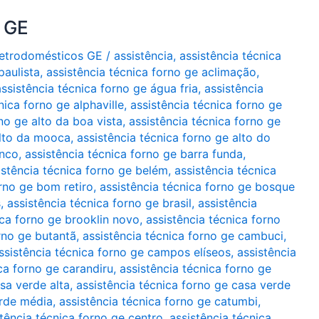
o GE
Eletrodomésticos GE
/
assistência
,
assistência técnica
paulista
,
assistência técnica forno ge aclimação
,
assistência técnica forno ge água fria
,
assistência
nica forno ge alphaville
,
assistência técnica forno ge
no ge alto da boa vista
,
assistência técnica forno ge
alto da mooca
,
assistência técnica forno ge alto do
anco
,
assistência técnica forno ge barra funda
,
istência técnica forno ge belém
,
assistência técnica
orno ge bom retiro
,
assistência técnica forno ge bosque
s
,
assistência técnica forno ge brasil
,
assistência
ica forno ge brooklin novo
,
assistência técnica forno
rno ge butantã
,
assistência técnica forno ge cambuci
,
ssistência técnica forno ge campos elíseos
,
assistência
ca forno ge carandiru
,
assistência técnica forno ge
sa verde alta
,
assistência técnica forno ge casa verde
erde média
,
assistência técnica forno ge catumbi
,
tência técnica forno ge centro. assistência técnica