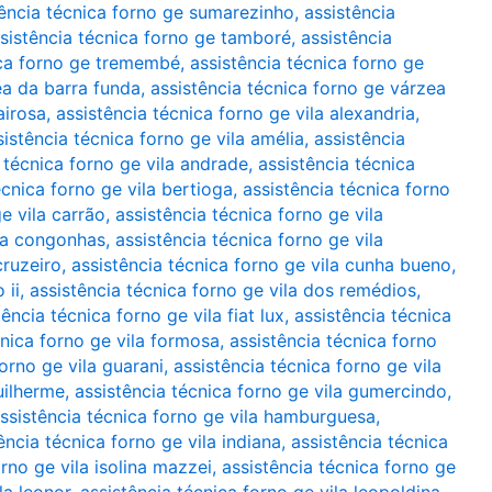
tência técnica forno ge sumarezinho
,
assistência
sistência técnica forno ge tamboré
,
assistência
ica forno ge tremembé
,
assistência técnica forno ge
ea da barra funda
,
assistência técnica forno ge várzea
airosa
,
assistência técnica forno ge vila alexandria
,
sistência técnica forno ge vila amélia
,
assistência
 técnica forno ge vila andrade
,
assistência técnica
écnica forno ge vila bertioga
,
assistência técnica forno
e vila carrão
,
assistência técnica forno ge vila
ila congonhas
,
assistência técnica forno ge vila
cruzeiro
,
assistência técnica forno ge vila cunha bueno
,
 ii
,
assistência técnica forno ge vila dos remédios
,
tência técnica forno ge vila fiat lux
,
assistência técnica
cnica forno ge vila formosa
,
assistência técnica forno
forno ge vila guarani
,
assistência técnica forno ge vila
uilherme
,
assistência técnica forno ge vila gumercindo
,
ssistência técnica forno ge vila hamburguesa
,
ência técnica forno ge vila indiana
,
assistência técnica
orno ge vila isolina mazzei
,
assistência técnica forno ge