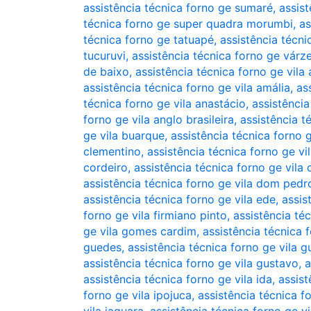
assistência técnica forno ge sumaré
,
assis
técnica forno ge super quadra morumbi
,
as
técnica forno ge tatuapé
,
assistência técn
tucuruvi
,
assistência técnica forno ge várz
de baixo
,
assistência técnica forno ge vila 
assistência técnica forno ge vila amália
,
as
técnica forno ge vila anastácio
,
assistência
forno ge vila anglo brasileira
,
assistência t
ge vila buarque
,
assistência técnica forno g
clementino
,
assistência técnica forno ge v
cordeiro
,
assistência técnica forno ge vila 
assistência técnica forno ge vila dom pedro
assistência técnica forno ge vila ede
,
assis
forno ge vila firmiano pinto
,
assistência té
ge vila gomes cardim
,
assistência técnica 
guedes
,
assistência técnica forno ge vila g
assistência técnica forno ge vila gustavo
,
a
assistência técnica forno ge vila ida
,
assist
forno ge vila ipojuca
,
assistência técnica f