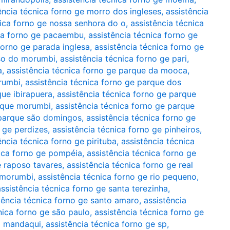
ência técnica forno ge morro dos ingleses
,
assistência
nica forno ge nossa senhora do o
,
assistência técnica
ica forno ge pacaembu
,
assistência técnica forno ge
forno ge parada inglesa
,
assistência técnica forno ge
íso do morumbi
,
assistência técnica forno ge pari
,
a
,
assistência técnica forno ge parque da mooca
,
rumbi
,
assistência técnica forno ge parque dos
que ibirapuera
,
assistência técnica forno ge parque
arque morumbi
,
assistência técnica forno ge parque
 parque são domingos
,
assistência técnica forno ge
o ge perdizes
,
assistência técnica forno ge pinheiros
,
ência técnica forno ge pirituba
,
assistência técnica
nica forno ge pompéia
,
assistência técnica forno ge
e raposo tavares
,
assistência técnica forno ge real
o morumbi
,
assistência técnica forno ge rio pequeno
,
assistência técnica forno ge santa terezinha
,
tência técnica forno ge santo amaro
,
assistência
nica forno ge são paulo
,
assistência técnica forno ge
do mandaqui
,
assistência técnica forno ge sp
,