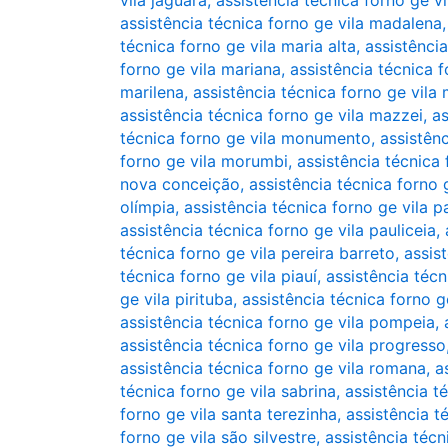
vila jaguara
,
assistência técnica forno ge vi
assistência técnica forno ge vila madalena
técnica forno ge vila maria alta
,
assistência
forno ge vila mariana
,
assistência técnica f
marilena
,
assistência técnica forno ge vila 
assistência técnica forno ge vila mazzei
,
as
técnica forno ge vila monumento
,
assistên
forno ge vila morumbi
,
assistência técnica 
nova conceição
,
assistência técnica forno
olímpia
,
assistência técnica forno ge vila p
assistência técnica forno ge vila pauliceia
,
técnica forno ge vila pereira barreto
,
assis
técnica forno ge vila piauí
,
assistência técn
ge vila pirituba
,
assistência técnica forno ge
assistência técnica forno ge vila pompeia
,
assistência técnica forno ge vila progresso
assistência técnica forno ge vila romana
,
a
técnica forno ge vila sabrina
,
assistência t
forno ge vila santa terezinha
,
assistência t
forno ge vila são silvestre
,
assistência técn