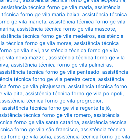
la leonor
,
assistência técnica forno ge vila leopoldina
,
,
assistência técnica forno ge vila maria
,
assistência
 técnica forno ge vila maria baixa
,
assistência técnica
orno ge vila marieta
,
assistência técnica forno ge vila
marina
,
assistência técnica forno ge vila mascote
,
sistência técnica forno ge vila medeiros
,
assistência
cia técnica forno ge vila morse
,
assistência técnica
forno ge vila nivi
,
assistência técnica forno ge vila
 ge vila nova mazzei
,
assistência técnica forno ge vila
aiva
,
assistência técnica forno ge vila palmeiras
,
assistência técnica forno ge vila penteado
,
assistência
tência técnica forno ge vila pereira cerca
,
assistência
ica forno ge vila pirajussara
,
assistência técnica forno
 vila pita
,
assistência técnica forno ge vila polopoli
,
assistência técnica forno ge vila progredior
,
,
assistência técnica forno ge vila regente feijó
,
ssistência técnica forno ge vila romero
,
assistência
écnica forno ge vila santa catarina
,
assistência técnica
écnica forno ge vila são francisco
,
assistência técnica
ica forno ge vila sofia
,
assistência técnica forno ge vila