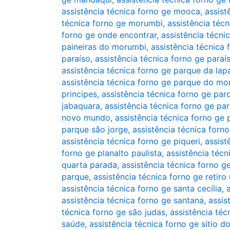
assistência técnica forno ge mooca
,
assist
técnica forno ge morumbi
,
assistência téc
forno ge onde encontrar
,
assistência técn
paineiras do morumbi
,
assistência técnica 
paraíso
,
assistência técnica forno ge para
assistência técnica forno ge parque da lap
assistência técnica forno ge parque do mo
principes
,
assistência técnica forno ge par
jabaquara
,
assistência técnica forno ge p
novo mundo
,
assistência técnica forno ge
parque são jorge
,
assistência técnica forn
assistência técnica forno ge piqueri
,
assist
forno ge planalto paulista
,
assistência téc
quarta parada
,
assistência técnica forno g
parque
,
assistência técnica forno ge retir
assistência técnica forno ge santa cecília
,
assistência técnica forno ge santana
,
assis
técnica forno ge são judas
,
assistência téc
saúde
,
assistência técnica forno ge sítio 