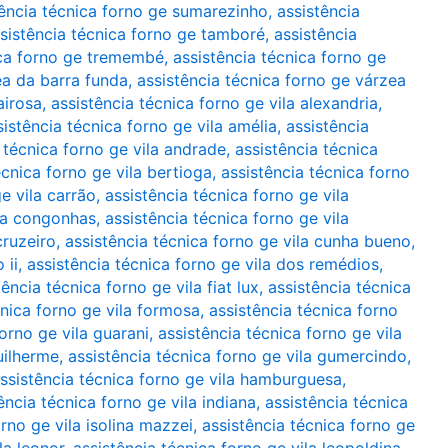
tência técnica forno ge sumarezinho
,
assistência
sistência técnica forno ge tamboré
,
assistência
ica forno ge tremembé
,
assistência técnica forno ge
ea da barra funda
,
assistência técnica forno ge várzea
airosa
,
assistência técnica forno ge vila alexandria
,
sistência técnica forno ge vila amélia
,
assistência
 técnica forno ge vila andrade
,
assistência técnica
écnica forno ge vila bertioga
,
assistência técnica forno
e vila carrão
,
assistência técnica forno ge vila
ila congonhas
,
assistência técnica forno ge vila
cruzeiro
,
assistência técnica forno ge vila cunha bueno
,
 ii
,
assistência técnica forno ge vila dos remédios
,
tência técnica forno ge vila fiat lux
,
assistência técnica
cnica forno ge vila formosa
,
assistência técnica forno
forno ge vila guarani
,
assistência técnica forno ge vila
uilherme
,
assistência técnica forno ge vila gumercindo
,
ssistência técnica forno ge vila hamburguesa
,
ência técnica forno ge vila indiana
,
assistência técnica
orno ge vila isolina mazzei
,
assistência técnica forno ge