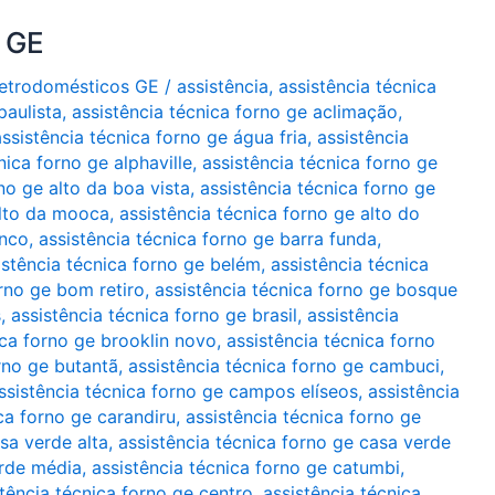
o GE
Eletrodomésticos GE
/
assistência
,
assistência técnica
paulista
,
assistência técnica forno ge aclimação
,
assistência técnica forno ge água fria
,
assistência
nica forno ge alphaville
,
assistência técnica forno ge
no ge alto da boa vista
,
assistência técnica forno ge
alto da mooca
,
assistência técnica forno ge alto do
anco
,
assistência técnica forno ge barra funda
,
istência técnica forno ge belém
,
assistência técnica
orno ge bom retiro
,
assistência técnica forno ge bosque
s
,
assistência técnica forno ge brasil
,
assistência
ica forno ge brooklin novo
,
assistência técnica forno
rno ge butantã
,
assistência técnica forno ge cambuci
,
ssistência técnica forno ge campos elíseos
,
assistência
ca forno ge carandiru
,
assistência técnica forno ge
sa verde alta
,
assistência técnica forno ge casa verde
erde média
,
assistência técnica forno ge catumbi
,
tência técnica forno ge centro. assistência técnica