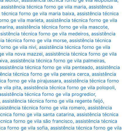
la leonor
,
assistência técnica forno ge vila leopoldina
,
,
assistência técnica forno ge vila maria
,
assistência
 técnica forno ge vila maria baixa
,
assistência técnica
orno ge vila marieta
,
assistência técnica forno ge vila
marina
,
assistência técnica forno ge vila mascote
,
sistência técnica forno ge vila medeiros
,
assistência
cia técnica forno ge vila morse
,
assistência técnica
forno ge vila nivi
,
assistência técnica forno ge vila
 ge vila nova mazzei
,
assistência técnica forno ge vila
aiva
,
assistência técnica forno ge vila palmeiras
,
assistência técnica forno ge vila penteado
,
assistência
tência técnica forno ge vila pereira cerca
,
assistência
ica forno ge vila pirajussara
,
assistência técnica forno
 vila pita
,
assistência técnica forno ge vila polopoli
,
assistência técnica forno ge vila progredior
,
,
assistência técnica forno ge vila regente feijó
,
ssistência técnica forno ge vila romero
,
assistência
écnica forno ge vila santa catarina
,
assistência técnica
écnica forno ge vila são francisco
,
assistência técnica
ica forno ge vila sofia
,
assistência técnica forno ge vila