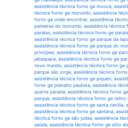
assistência técnica forno ge mooca
,
assist
técnica forno ge morumbi
,
assistência téc
forno ge onde encontrar
,
assistência técn
paineiras do morumbi
,
assistência técnica 
paraíso
,
assistência técnica forno ge para
assistência técnica forno ge parque da lap
assistência técnica forno ge parque do mo
principes
,
assistência técnica forno ge par
jabaquara
,
assistência técnica forno ge p
novo mundo
,
assistência técnica forno ge
parque são jorge
,
assistência técnica forn
assistência técnica forno ge piqueri
,
assist
forno ge planalto paulista
,
assistência téc
quarta parada
,
assistência técnica forno g
parque
,
assistência técnica forno ge retir
assistência técnica forno ge santa cecília
,
assistência técnica forno ge santana
,
assis
técnica forno ge são judas
,
assistência téc
saúde
,
assistência técnica forno ge sítio 