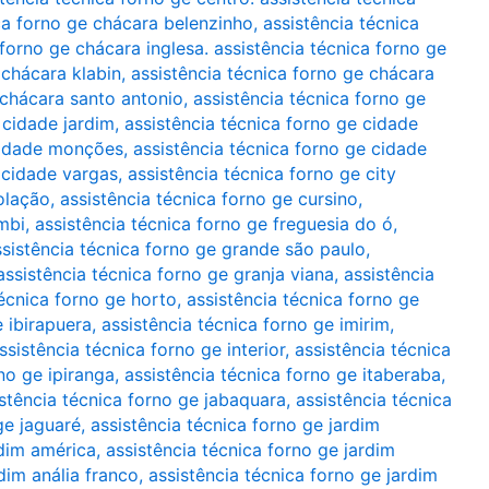
ca forno ge chácara belenzinho
,
assistência técnica
 forno ge chácara inglesa. assistência técnica forno ge
 chácara klabin
,
assistência técnica forno ge chácara
 chácara santo antonio
,
assistência técnica forno ge
 cidade jardim
,
assistência técnica forno ge cidade
 cidade monções
,
assistência técnica forno ge cidade
 cidade vargas
,
assistência técnica forno ge city
olação
,
assistência técnica forno ge cursino
,
mbi
,
assistência técnica forno ge freguesia do ó
,
ssistência técnica forno ge grande são paulo
,
assistência técnica forno ge granja viana
,
assistência
técnica forno ge horto
,
assistência técnica forno ge
e ibirapuera
,
assistência técnica forno ge imirim
,
ssistência técnica forno ge interior
,
assistência técnica
no ge ipiranga
,
assistência técnica forno ge itaberaba
,
stência técnica forno ge jabaquara
,
assistência técnica
ge jaguaré
,
assistência técnica forno ge jardim
rdim américa
,
assistência técnica forno ge jardim
dim anália franco
,
assistência técnica forno ge jardim