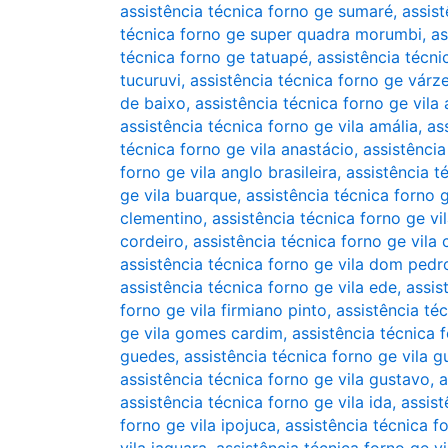
assistência técnica forno ge sumaré
,
assis
técnica forno ge super quadra morumbi
,
as
técnica forno ge tatuapé
,
assistência técn
tucuruvi
,
assistência técnica forno ge várz
de baixo
,
assistência técnica forno ge vila 
assistência técnica forno ge vila amália
,
as
técnica forno ge vila anastácio
,
assistência
forno ge vila anglo brasileira
,
assistência t
ge vila buarque
,
assistência técnica forno g
clementino
,
assistência técnica forno ge v
cordeiro
,
assistência técnica forno ge vila 
assistência técnica forno ge vila dom pedro
assistência técnica forno ge vila ede
,
assis
forno ge vila firmiano pinto
,
assistência té
ge vila gomes cardim
,
assistência técnica 
guedes
,
assistência técnica forno ge vila g
assistência técnica forno ge vila gustavo
,
a
assistência técnica forno ge vila ida
,
assist
forno ge vila ipojuca
,
assistência técnica f