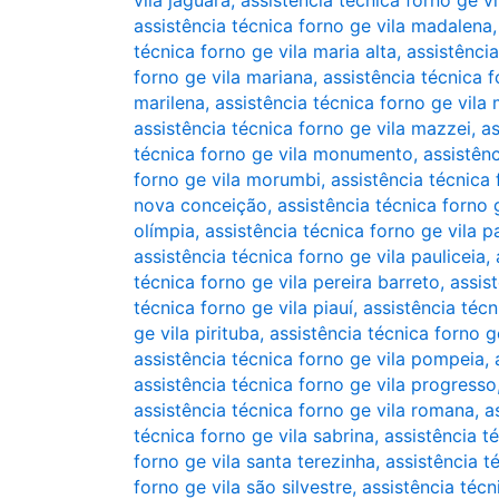
vila jaguara
,
assistência técnica forno ge vi
assistência técnica forno ge vila madalena
técnica forno ge vila maria alta
,
assistência
forno ge vila mariana
,
assistência técnica f
marilena
,
assistência técnica forno ge vila 
assistência técnica forno ge vila mazzei
,
as
técnica forno ge vila monumento
,
assistên
forno ge vila morumbi
,
assistência técnica 
nova conceição
,
assistência técnica forno
olímpia
,
assistência técnica forno ge vila p
assistência técnica forno ge vila pauliceia
,
técnica forno ge vila pereira barreto
,
assis
técnica forno ge vila piauí
,
assistência técn
ge vila pirituba
,
assistência técnica forno ge
assistência técnica forno ge vila pompeia
,
assistência técnica forno ge vila progresso
assistência técnica forno ge vila romana
,
a
técnica forno ge vila sabrina
,
assistência t
forno ge vila santa terezinha
,
assistência t
forno ge vila são silvestre
,
assistência técn