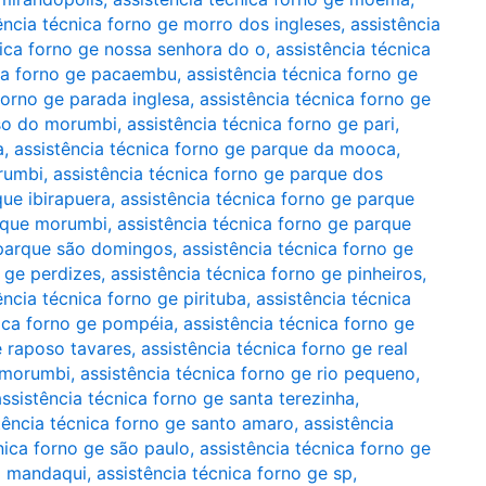
ência técnica forno ge morro dos ingleses
,
assistência
nica forno ge nossa senhora do o
,
assistência técnica
ica forno ge pacaembu
,
assistência técnica forno ge
forno ge parada inglesa
,
assistência técnica forno ge
íso do morumbi
,
assistência técnica forno ge pari
,
a
,
assistência técnica forno ge parque da mooca
,
rumbi
,
assistência técnica forno ge parque dos
que ibirapuera
,
assistência técnica forno ge parque
arque morumbi
,
assistência técnica forno ge parque
 parque são domingos
,
assistência técnica forno ge
o ge perdizes
,
assistência técnica forno ge pinheiros
,
ência técnica forno ge pirituba
,
assistência técnica
nica forno ge pompéia
,
assistência técnica forno ge
e raposo tavares
,
assistência técnica forno ge real
o morumbi
,
assistência técnica forno ge rio pequeno
,
assistência técnica forno ge santa terezinha
,
tência técnica forno ge santo amaro
,
assistência
nica forno ge são paulo
,
assistência técnica forno ge
do mandaqui
,
assistência técnica forno ge sp
,