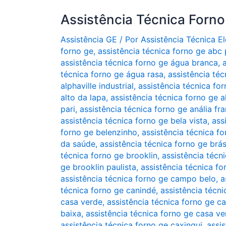
Assistência Técnica Forn
Assistência GE
/ Por
Assistência Técnica 
forno ge
,
assistência técnica forno ge abc 
assistência técnica forno ge água branca
,
técnica forno ge água rasa
,
assistência téc
alphaville industrial
,
assistência técnica for
alto da lapa
,
assistência técnica forno ge 
pari
,
assistência técnica forno ge anália fr
assistência técnica forno ge bela vista
,
ass
forno ge belenzinho
,
assistência técnica f
da saúde
,
assistência técnica forno ge brá
técnica forno ge brooklin
,
assistência técn
ge brooklin paulista
,
assistência técnica fo
assistência técnica forno ge campo belo
,
a
técnica forno ge canindé
,
assistência técni
casa verde
,
assistência técnica forno ge ca
baixa
,
assistência técnica forno ge casa v
assistência técnica forno ge caxingui
,
assis