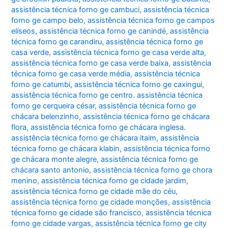
assistência técnica forno ge cambuci
,
assistência técnica
forno ge campo belo
,
assistência técnica forno ge campos
elíseos
,
assistência técnica forno ge canindé
,
assistência
técnica forno ge carandiru
,
assistência técnica forno ge
casa verde
,
assistência técnica forno ge casa verde alta
,
assistência técnica forno ge casa verde baixa
,
assistência
técnica forno ge casa verde média
,
assistência técnica
forno ge catumbi
,
assistência técnica forno ge caxingui
,
assistência técnica forno ge centro. assistência técnica
forno ge cerqueira césar
,
assistência técnica forno ge
chácara belenzinho
,
assistência técnica forno ge chácara
flora
,
assistência técnica forno ge chácara inglesa.
assistência técnica forno ge chácara itaim
,
assistência
técnica forno ge chácara klabin
,
assistência técnica forno
ge chácara monte alegre
,
assistência técnica forno ge
chácara santo antonio
,
assistência técnica forno ge chora
menino
,
assistência técnica forno ge cidade jardim
,
assistência técnica forno ge cidade mãe do céu
,
assistência técnica forno ge cidade monções
,
assistência
técnica forno ge cidade são francisco
,
assistência técnica
forno ge cidade vargas
,
assistência técnica forno ge city