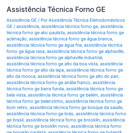
Assistência Técnica Forno GE
Assistência GE
/ Por
Assistência Técnica Eletrodomésticos
GE
/
assistência
,
assistência técnica forno ge
,
assistência
técnica forno ge abc paulista
,
assistência técnica forno ge
aclimação
,
assistência técnica forno ge água branca
,
assistência técnica forno ge água fria
,
assistência técnica
forno ge água rasa
,
assistência técnica forno ge alphaville
,
assistência técnica forno ge alphaville industrial
,
assistência técnica forno ge alto da boa vista
,
assistência
técnica forno ge alto da lapa
,
assistência técnica forno ge
alto da mooca
,
assistência técnica forno ge alto do pari
,
assistência técnica forno ge anália franco
,
assistência
técnica forno ge barra funda
,
assistência técnica forno ge
bela vista
,
assistência técnica forno ge belém
,
assistência
técnica forno ge belenzinho
,
assistência técnica forno ge
bom retiro
,
assistência técnica forno ge bosque da saúde
,
assistência técnica forno ge brás
,
assistência técnica forno
ge brasil
,
assistência técnica forno ge brooklin
,
assistência
técnica forno ge brooklin novo
,
assistência técnica forno
ge brooklin paulista
,
assistência técnica forno ge butantã
,