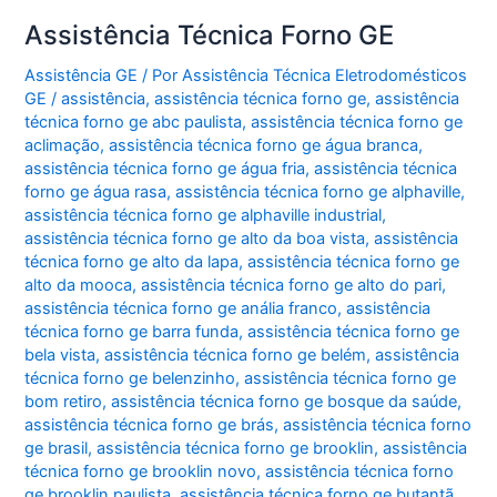
Assistência Técnica Forno GE
Assistência GE
/ Por
Assistência Técnica Eletrodomésticos
GE
/
assistência
,
assistência técnica forno ge
,
assistência
técnica forno ge abc paulista
,
assistência técnica forno ge
aclimação
,
assistência técnica forno ge água branca
,
assistência técnica forno ge água fria
,
assistência técnica
forno ge água rasa
,
assistência técnica forno ge alphaville
,
assistência técnica forno ge alphaville industrial
,
assistência técnica forno ge alto da boa vista
,
assistência
técnica forno ge alto da lapa
,
assistência técnica forno ge
alto da mooca
,
assistência técnica forno ge alto do pari
,
assistência técnica forno ge anália franco
,
assistência
técnica forno ge barra funda
,
assistência técnica forno ge
bela vista
,
assistência técnica forno ge belém
,
assistência
técnica forno ge belenzinho
,
assistência técnica forno ge
bom retiro
,
assistência técnica forno ge bosque da saúde
,
assistência técnica forno ge brás
,
assistência técnica forno
ge brasil
,
assistência técnica forno ge brooklin
,
assistência
técnica forno ge brooklin novo
,
assistência técnica forno
ge brooklin paulista
,
assistência técnica forno ge butantã
,