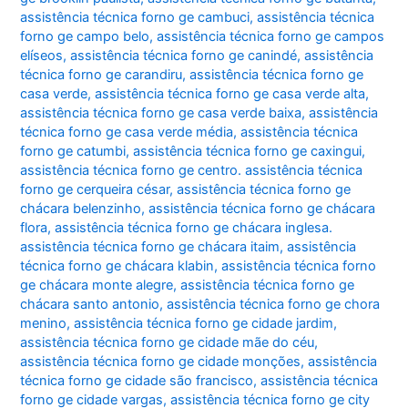
assistência técnica forno ge cambuci
,
assistência técnica
forno ge campo belo
,
assistência técnica forno ge campos
elíseos
,
assistência técnica forno ge canindé
,
assistência
técnica forno ge carandiru
,
assistência técnica forno ge
casa verde
,
assistência técnica forno ge casa verde alta
,
assistência técnica forno ge casa verde baixa
,
assistência
técnica forno ge casa verde média
,
assistência técnica
forno ge catumbi
,
assistência técnica forno ge caxingui
,
assistência técnica forno ge centro. assistência técnica
forno ge cerqueira césar
,
assistência técnica forno ge
chácara belenzinho
,
assistência técnica forno ge chácara
flora
,
assistência técnica forno ge chácara inglesa.
assistência técnica forno ge chácara itaim
,
assistência
técnica forno ge chácara klabin
,
assistência técnica forno
ge chácara monte alegre
,
assistência técnica forno ge
chácara santo antonio
,
assistência técnica forno ge chora
menino
,
assistência técnica forno ge cidade jardim
,
assistência técnica forno ge cidade mãe do céu
,
assistência técnica forno ge cidade monções
,
assistência
técnica forno ge cidade são francisco
,
assistência técnica
forno ge cidade vargas
,
assistência técnica forno ge city