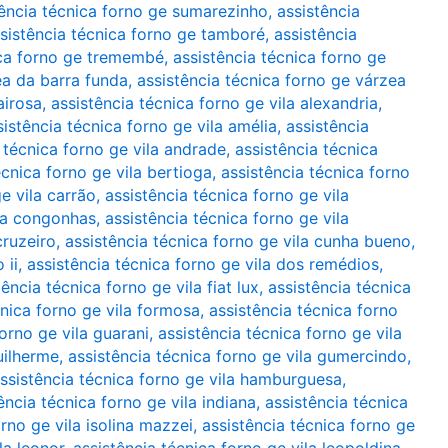
tência técnica forno ge sumarezinho
,
assistência
sistência técnica forno ge tamboré
,
assistência
ica forno ge tremembé
,
assistência técnica forno ge
ea da barra funda
,
assistência técnica forno ge várzea
airosa
,
assistência técnica forno ge vila alexandria
,
sistência técnica forno ge vila amélia
,
assistência
 técnica forno ge vila andrade
,
assistência técnica
écnica forno ge vila bertioga
,
assistência técnica forno
e vila carrão
,
assistência técnica forno ge vila
ila congonhas
,
assistência técnica forno ge vila
cruzeiro
,
assistência técnica forno ge vila cunha bueno
,
 ii
,
assistência técnica forno ge vila dos remédios
,
tência técnica forno ge vila fiat lux
,
assistência técnica
cnica forno ge vila formosa
,
assistência técnica forno
forno ge vila guarani
,
assistência técnica forno ge vila
uilherme
,
assistência técnica forno ge vila gumercindo
,
ssistência técnica forno ge vila hamburguesa
,
ência técnica forno ge vila indiana
,
assistência técnica
orno ge vila isolina mazzei
,
assistência técnica forno ge