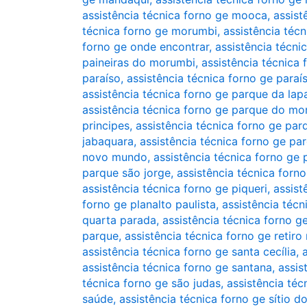
assistência técnica forno ge mooca
,
assist
técnica forno ge morumbi
,
assistência téc
forno ge onde encontrar
,
assistência técn
paineiras do morumbi
,
assistência técnica 
paraíso
,
assistência técnica forno ge para
assistência técnica forno ge parque da lap
assistência técnica forno ge parque do mo
principes
,
assistência técnica forno ge par
jabaquara
,
assistência técnica forno ge p
novo mundo
,
assistência técnica forno ge
parque são jorge
,
assistência técnica forn
assistência técnica forno ge piqueri
,
assist
forno ge planalto paulista
,
assistência téc
quarta parada
,
assistência técnica forno g
parque
,
assistência técnica forno ge retir
assistência técnica forno ge santa cecília
,
assistência técnica forno ge santana
,
assis
técnica forno ge são judas
,
assistência téc
saúde
,
assistência técnica forno ge sítio 