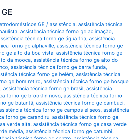
o GE
Eletrodomésticos GE
/
assistência
,
assistência técnica
paulista
,
assistência técnica forno ge aclimação
,
assistência técnica forno ge água fria
,
assistência
nica forno ge alphaville
,
assistência técnica forno ge
no ge alto da boa vista
,
assistência técnica forno ge
alto da mooca
,
assistência técnica forno ge alto do
anco
,
assistência técnica forno ge barra funda
,
istência técnica forno ge belém
,
assistência técnica
orno ge bom retiro
,
assistência técnica forno ge bosque
s
,
assistência técnica forno ge brasil
,
assistência
ica forno ge brooklin novo
,
assistência técnica forno
rno ge butantã
,
assistência técnica forno ge cambuci
,
ssistência técnica forno ge campos elíseos
,
assistência
ca forno ge carandiru
,
assistência técnica forno ge
sa verde alta
,
assistência técnica forno ge casa verde
erde média
,
assistência técnica forno ge catumbi
,
tência técnica forno ge centro. assistência técnica