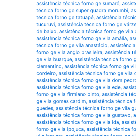
assistência técnica forno ge sumaré
,
assis
técnica forno ge super quadra morumbi
,
as
técnica forno ge tatuapé
,
assistência técn
tucuruvi
,
assistência técnica forno ge várz
de baixo
,
assistência técnica forno ge vila 
assistência técnica forno ge vila amália
,
as
técnica forno ge vila anastácio
,
assistência
forno ge vila anglo brasileira
,
assistência t
ge vila buarque
,
assistência técnica forno g
clementino
,
assistência técnica forno ge v
cordeiro
,
assistência técnica forno ge vila 
assistência técnica forno ge vila dom pedro
assistência técnica forno ge vila ede
,
assis
forno ge vila firmiano pinto
,
assistência té
ge vila gomes cardim
,
assistência técnica 
guedes
,
assistência técnica forno ge vila g
assistência técnica forno ge vila gustavo
,
a
assistência técnica forno ge vila ida
,
assist
forno ge vila ipojuca
,
assistência técnica f