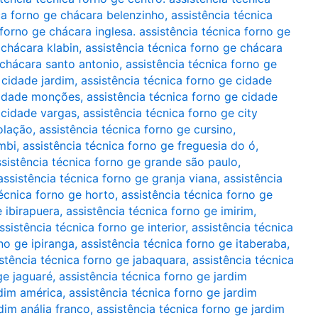
ca forno ge chácara belenzinho
,
assistência técnica
 forno ge chácara inglesa. assistência técnica forno ge
 chácara klabin
,
assistência técnica forno ge chácara
 chácara santo antonio
,
assistência técnica forno ge
 cidade jardim
,
assistência técnica forno ge cidade
 cidade monções
,
assistência técnica forno ge cidade
 cidade vargas
,
assistência técnica forno ge city
olação
,
assistência técnica forno ge cursino
,
mbi
,
assistência técnica forno ge freguesia do ó
,
ssistência técnica forno ge grande são paulo
,
assistência técnica forno ge granja viana
,
assistência
técnica forno ge horto
,
assistência técnica forno ge
e ibirapuera
,
assistência técnica forno ge imirim
,
ssistência técnica forno ge interior
,
assistência técnica
no ge ipiranga
,
assistência técnica forno ge itaberaba
,
stência técnica forno ge jabaquara
,
assistência técnica
ge jaguaré
,
assistência técnica forno ge jardim
rdim américa
,
assistência técnica forno ge jardim
dim anália franco
,
assistência técnica forno ge jardim