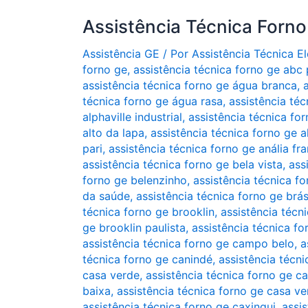
Assistência Técnica Forn
Assistência GE
/ Por
Assistência Técnica 
forno ge
,
assistência técnica forno ge abc 
assistência técnica forno ge água branca
,
técnica forno ge água rasa
,
assistência téc
alphaville industrial
,
assistência técnica for
alto da lapa
,
assistência técnica forno ge 
pari
,
assistência técnica forno ge anália fr
assistência técnica forno ge bela vista
,
ass
forno ge belenzinho
,
assistência técnica f
da saúde
,
assistência técnica forno ge brá
técnica forno ge brooklin
,
assistência técn
ge brooklin paulista
,
assistência técnica fo
assistência técnica forno ge campo belo
,
a
técnica forno ge canindé
,
assistência técni
casa verde
,
assistência técnica forno ge ca
baixa
,
assistência técnica forno ge casa v
assistência técnica forno ge caxingui
,
assis