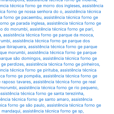
ência técnica forno ge morro dos ingleses
,
assistência
nica forno ge nossa senhora do o
,
assistência técnica
ica forno ge pacaembu
,
assistência técnica forno ge
forno ge parada inglesa
,
assistência técnica forno ge
íso do morumbi
,
assistência técnica forno ge pari
,
a
,
assistência técnica forno ge parque da mooca
,
rumbi
,
assistência técnica forno ge parque dos
que ibirapuera
,
assistência técnica forno ge parque
arque morumbi
,
assistência técnica forno ge parque
 parque são domingos
,
assistência técnica forno ge
o ge perdizes
,
assistência técnica forno ge pinheiros
,
ência técnica forno ge pirituba
,
assistência técnica
nica forno ge pompéia
,
assistência técnica forno ge
e raposo tavares
,
assistência técnica forno ge real
o morumbi
,
assistência técnica forno ge rio pequeno
,
assistência técnica forno ge santa terezinha
,
tência técnica forno ge santo amaro
,
assistência
nica forno ge são paulo
,
assistência técnica forno ge
do mandaqui
,
assistência técnica forno ge sp
,