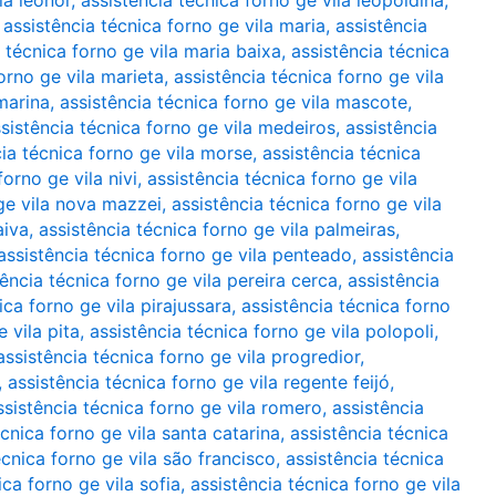
la leonor
,
assistência técnica forno ge vila leopoldina
,
,
assistência técnica forno ge vila maria
,
assistência
 técnica forno ge vila maria baixa
,
assistência técnica
orno ge vila marieta
,
assistência técnica forno ge vila
marina
,
assistência técnica forno ge vila mascote
,
sistência técnica forno ge vila medeiros
,
assistência
cia técnica forno ge vila morse
,
assistência técnica
forno ge vila nivi
,
assistência técnica forno ge vila
 ge vila nova mazzei
,
assistência técnica forno ge vila
aiva
,
assistência técnica forno ge vila palmeiras
,
assistência técnica forno ge vila penteado
,
assistência
tência técnica forno ge vila pereira cerca
,
assistência
ica forno ge vila pirajussara
,
assistência técnica forno
 vila pita
,
assistência técnica forno ge vila polopoli
,
assistência técnica forno ge vila progredior
,
,
assistência técnica forno ge vila regente feijó
,
ssistência técnica forno ge vila romero
,
assistência
écnica forno ge vila santa catarina
,
assistência técnica
écnica forno ge vila são francisco
,
assistência técnica
ica forno ge vila sofia
,
assistência técnica forno ge vila