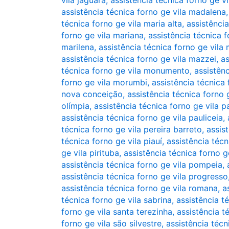
vila jaguara
,
assistência técnica forno ge vi
assistência técnica forno ge vila madalena
técnica forno ge vila maria alta
,
assistência
forno ge vila mariana
,
assistência técnica f
marilena
,
assistência técnica forno ge vila 
assistência técnica forno ge vila mazzei
,
as
técnica forno ge vila monumento
,
assistên
forno ge vila morumbi
,
assistência técnica 
nova conceição
,
assistência técnica forno
olímpia
,
assistência técnica forno ge vila p
assistência técnica forno ge vila pauliceia
,
técnica forno ge vila pereira barreto
,
assis
técnica forno ge vila piauí
,
assistência técn
ge vila pirituba
,
assistência técnica forno ge
assistência técnica forno ge vila pompeia
,
assistência técnica forno ge vila progresso
assistência técnica forno ge vila romana
,
a
técnica forno ge vila sabrina
,
assistência t
forno ge vila santa terezinha
,
assistência t
forno ge vila são silvestre
,
assistência técn