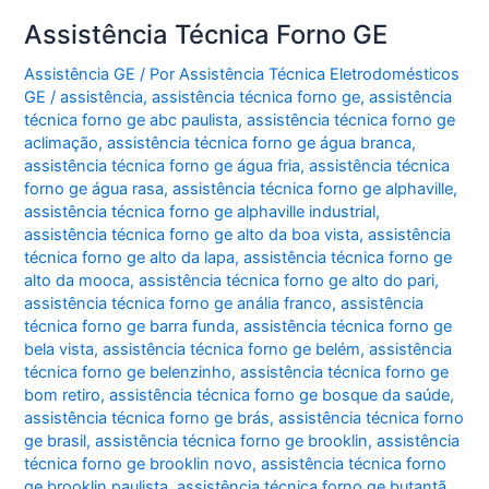
Assistência Técnica Forno GE
Assistência GE
/ Por
Assistência Técnica Eletrodomésticos
GE
/
assistência
,
assistência técnica forno ge
,
assistência
técnica forno ge abc paulista
,
assistência técnica forno ge
aclimação
,
assistência técnica forno ge água branca
,
assistência técnica forno ge água fria
,
assistência técnica
forno ge água rasa
,
assistência técnica forno ge alphaville
,
assistência técnica forno ge alphaville industrial
,
assistência técnica forno ge alto da boa vista
,
assistência
técnica forno ge alto da lapa
,
assistência técnica forno ge
alto da mooca
,
assistência técnica forno ge alto do pari
,
assistência técnica forno ge anália franco
,
assistência
técnica forno ge barra funda
,
assistência técnica forno ge
bela vista
,
assistência técnica forno ge belém
,
assistência
técnica forno ge belenzinho
,
assistência técnica forno ge
bom retiro
,
assistência técnica forno ge bosque da saúde
,
assistência técnica forno ge brás
,
assistência técnica forno
ge brasil
,
assistência técnica forno ge brooklin
,
assistência
técnica forno ge brooklin novo
,
assistência técnica forno
ge brooklin paulista
,
assistência técnica forno ge butantã
,