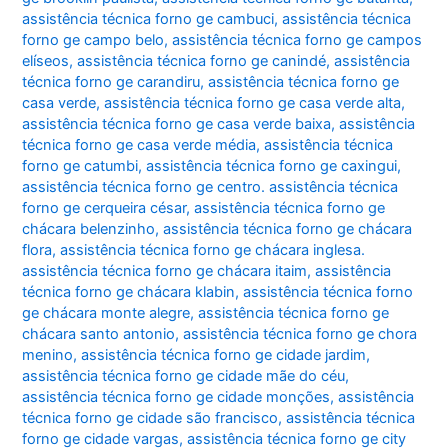
assistência técnica forno ge cambuci
,
assistência técnica
forno ge campo belo
,
assistência técnica forno ge campos
elíseos
,
assistência técnica forno ge canindé
,
assistência
técnica forno ge carandiru
,
assistência técnica forno ge
casa verde
,
assistência técnica forno ge casa verde alta
,
assistência técnica forno ge casa verde baixa
,
assistência
técnica forno ge casa verde média
,
assistência técnica
forno ge catumbi
,
assistência técnica forno ge caxingui
,
assistência técnica forno ge centro. assistência técnica
forno ge cerqueira césar
,
assistência técnica forno ge
chácara belenzinho
,
assistência técnica forno ge chácara
flora
,
assistência técnica forno ge chácara inglesa.
assistência técnica forno ge chácara itaim
,
assistência
técnica forno ge chácara klabin
,
assistência técnica forno
ge chácara monte alegre
,
assistência técnica forno ge
chácara santo antonio
,
assistência técnica forno ge chora
menino
,
assistência técnica forno ge cidade jardim
,
assistência técnica forno ge cidade mãe do céu
,
assistência técnica forno ge cidade monções
,
assistência
técnica forno ge cidade são francisco
,
assistência técnica
forno ge cidade vargas
,
assistência técnica forno ge city