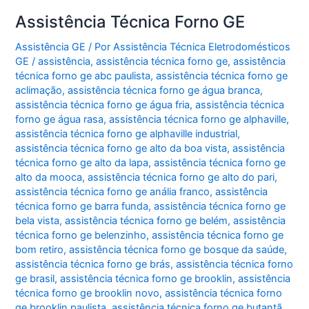
Assistência Técnica Forno GE
Assistência GE
/ Por
Assistência Técnica Eletrodomésticos
GE
/
assistência
,
assistência técnica forno ge
,
assistência
técnica forno ge abc paulista
,
assistência técnica forno ge
aclimação
,
assistência técnica forno ge água branca
,
assistência técnica forno ge água fria
,
assistência técnica
forno ge água rasa
,
assistência técnica forno ge alphaville
,
assistência técnica forno ge alphaville industrial
,
assistência técnica forno ge alto da boa vista
,
assistência
técnica forno ge alto da lapa
,
assistência técnica forno ge
alto da mooca
,
assistência técnica forno ge alto do pari
,
assistência técnica forno ge anália franco
,
assistência
técnica forno ge barra funda
,
assistência técnica forno ge
bela vista
,
assistência técnica forno ge belém
,
assistência
técnica forno ge belenzinho
,
assistência técnica forno ge
bom retiro
,
assistência técnica forno ge bosque da saúde
,
assistência técnica forno ge brás
,
assistência técnica forno
ge brasil
,
assistência técnica forno ge brooklin
,
assistência
técnica forno ge brooklin novo
,
assistência técnica forno
ge brooklin paulista
,
assistência técnica forno ge butantã
,