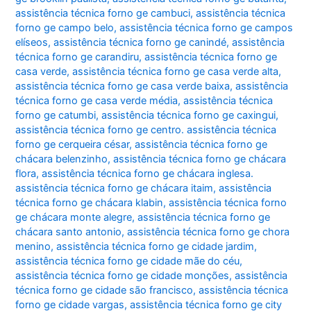
assistência técnica forno ge cambuci
,
assistência técnica
forno ge campo belo
,
assistência técnica forno ge campos
elíseos
,
assistência técnica forno ge canindé
,
assistência
técnica forno ge carandiru
,
assistência técnica forno ge
casa verde
,
assistência técnica forno ge casa verde alta
,
assistência técnica forno ge casa verde baixa
,
assistência
técnica forno ge casa verde média
,
assistência técnica
forno ge catumbi
,
assistência técnica forno ge caxingui
,
assistência técnica forno ge centro. assistência técnica
forno ge cerqueira césar
,
assistência técnica forno ge
chácara belenzinho
,
assistência técnica forno ge chácara
flora
,
assistência técnica forno ge chácara inglesa.
assistência técnica forno ge chácara itaim
,
assistência
técnica forno ge chácara klabin
,
assistência técnica forno
ge chácara monte alegre
,
assistência técnica forno ge
chácara santo antonio
,
assistência técnica forno ge chora
menino
,
assistência técnica forno ge cidade jardim
,
assistência técnica forno ge cidade mãe do céu
,
assistência técnica forno ge cidade monções
,
assistência
técnica forno ge cidade são francisco
,
assistência técnica
forno ge cidade vargas
,
assistência técnica forno ge city