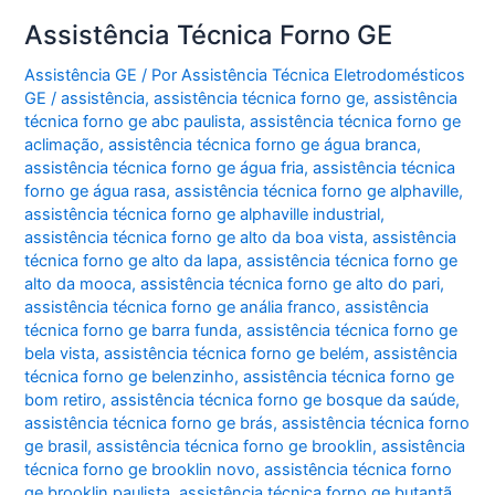
Assistência Técnica Forno GE
Assistência GE
/ Por
Assistência Técnica Eletrodomésticos
GE
/
assistência
,
assistência técnica forno ge
,
assistência
técnica forno ge abc paulista
,
assistência técnica forno ge
aclimação
,
assistência técnica forno ge água branca
,
assistência técnica forno ge água fria
,
assistência técnica
forno ge água rasa
,
assistência técnica forno ge alphaville
,
assistência técnica forno ge alphaville industrial
,
assistência técnica forno ge alto da boa vista
,
assistência
técnica forno ge alto da lapa
,
assistência técnica forno ge
alto da mooca
,
assistência técnica forno ge alto do pari
,
assistência técnica forno ge anália franco
,
assistência
técnica forno ge barra funda
,
assistência técnica forno ge
bela vista
,
assistência técnica forno ge belém
,
assistência
técnica forno ge belenzinho
,
assistência técnica forno ge
bom retiro
,
assistência técnica forno ge bosque da saúde
,
assistência técnica forno ge brás
,
assistência técnica forno
ge brasil
,
assistência técnica forno ge brooklin
,
assistência
técnica forno ge brooklin novo
,
assistência técnica forno
ge brooklin paulista
,
assistência técnica forno ge butantã
,