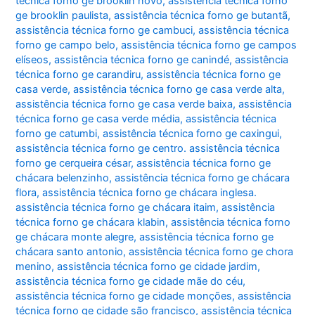
técnica forno ge brooklin novo
,
assistência técnica forno
ge brooklin paulista
,
assistência técnica forno ge butantã
,
assistência técnica forno ge cambuci
,
assistência técnica
forno ge campo belo
,
assistência técnica forno ge campos
elíseos
,
assistência técnica forno ge canindé
,
assistência
técnica forno ge carandiru
,
assistência técnica forno ge
casa verde
,
assistência técnica forno ge casa verde alta
,
assistência técnica forno ge casa verde baixa
,
assistência
técnica forno ge casa verde média
,
assistência técnica
forno ge catumbi
,
assistência técnica forno ge caxingui
,
assistência técnica forno ge centro. assistência técnica
forno ge cerqueira césar
,
assistência técnica forno ge
chácara belenzinho
,
assistência técnica forno ge chácara
flora
,
assistência técnica forno ge chácara inglesa.
assistência técnica forno ge chácara itaim
,
assistência
técnica forno ge chácara klabin
,
assistência técnica forno
ge chácara monte alegre
,
assistência técnica forno ge
chácara santo antonio
,
assistência técnica forno ge chora
menino
,
assistência técnica forno ge cidade jardim
,
assistência técnica forno ge cidade mãe do céu
,
assistência técnica forno ge cidade monções
,
assistência
técnica forno ge cidade são francisco
,
assistência técnica